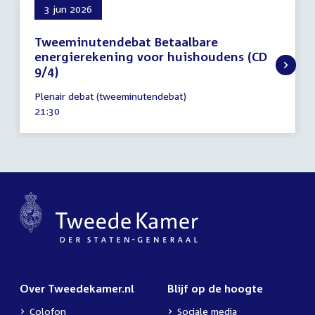
3 jun 2026
Tweeminutendebat Betaalbare
energierekening voor huishoudens (CD
9/4)
3
Plenair debat (tweeminutendebat)
juni
Tijd
21:30
2026
activiteit:
Over Tweedekamer.nl
Blijf op de hoogte
Colofon
Sociale media