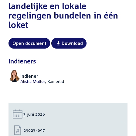
landelijke en lokale
regelingen bundelen in één
loket
Open document
Download
Indieners
Indiener
Alisha Müller
, Kamerlid
Datum:
3 juni 2026
Nummer:
29023-697