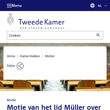
Menu
Taal sel
NL
Zoeken
Home
Kamerstukken
Moties
Delen
Motie
:
Motie van het lid Müller over