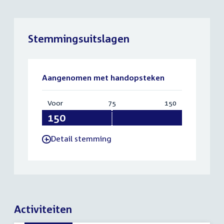
Stemmingsuitslagen
Aangenomen met handopsteken
Voor
:
75
Vereist:
150
Totaal:
150
75
150
Detail stemming
-
Activiteiten