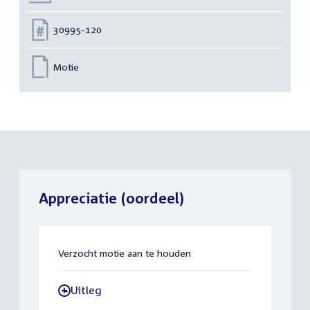
Nummer:
30995-120
Motie
Appreciatie (oordeel)
Verzocht motie aan te houden
Uitleg
-