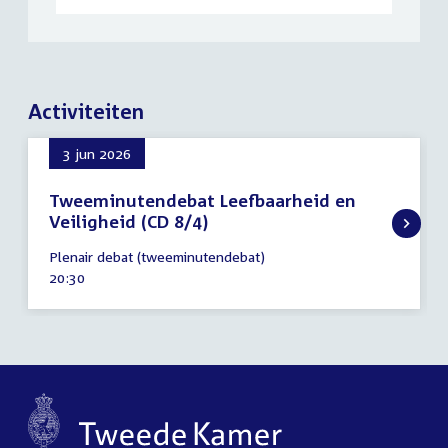
Activiteiten
3 jun 2026
Tweeminutendebat Leefbaarheid en
Veiligheid (CD 8/4)
3
Plenair debat (tweeminutendebat)
juni
Tijd
20:30
2026
activiteit: