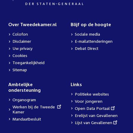
Over Tweedekamer.nl
Blijf op de hoogte
Colofon
Sociale media
Disclaimer
E-mailattenderingen
Uw privacy
Debat Direct
Cookies
Toegankelijkheid
Sitemap
Ambtelijke
Links
ondersteuning
Politieke websites
Organogram
Voor jongeren
External
Werken bij de Tweede
External
Open Data Portaal
link:
Kamer
link:
Erelijst van Gevallenen
Mandaatbesluit
External
Lijst van Gevallenen
link: