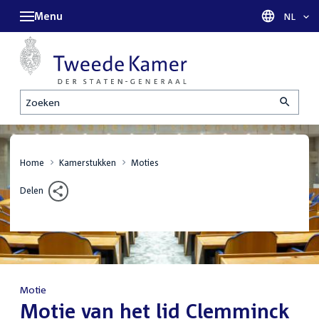
Menu
Taal sel
NL
Zoeken
Home
Kamerstukken
Moties
Delen
Motie
:
Motie van het lid Clemminck