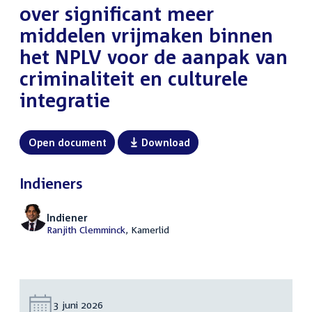
over significant meer
middelen vrijmaken binnen
het NPLV voor de aanpak van
criminaliteit en culturele
integratie
Open document
Download
Indieners
Indiener
Ranjith Clemminck
, Kamerlid
Datum:
3 juni 2026