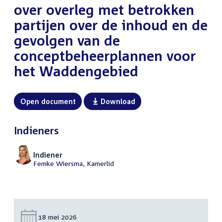
over overleg met betrokken
partijen over de inhoud en de
gevolgen van de
conceptbeheerplannen voor
het Waddengebied
Open document
Download
Indieners
Indiener
Femke Wiersma
, Kamerlid
Datum:
18 mei 2026