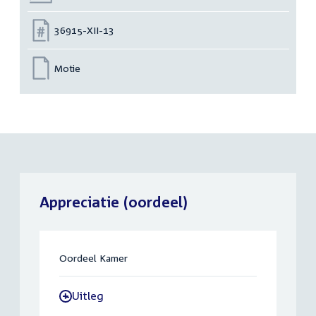
Nummer:
36915-XII-13
Motie
Appreciatie (oordeel)
Oordeel Kamer
Uitleg
-