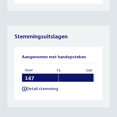
Stemmingsuitslagen
Aangenomen met handopsteken
Voor
:
75
Vereist:
150
Totaal:
147
75
150
Detail stemming
-