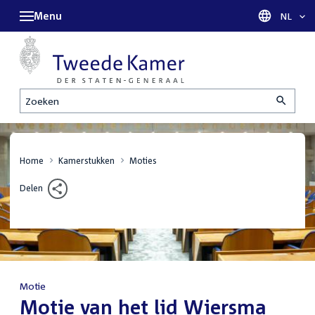
Menu
Taal sel
NL
Zoeken
Home
Kamerstukken
Moties
Delen
Motie
:
Motie van het lid Wiersma