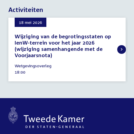
Activiteiten
18 mei 2026
Wijziging van de begrotingsstaten op
IenW-terrein voor het jaar 2026
(wijziging samenhangende met de
Voorjaarsnota)
18
Wetgevingsoverleg
mei
Tijd
18:00
2026
activiteit: