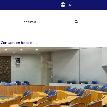
Taal selectie
NL
Zoeken
Contact en bezoek