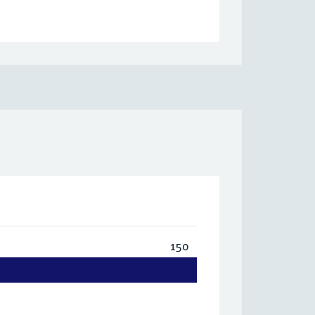
150
Totaal:
150