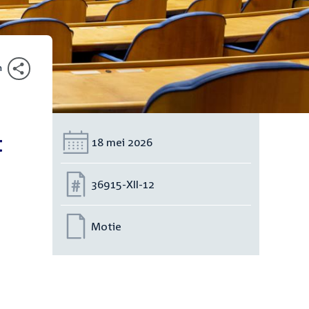
n
t
Datum:
18 mei 2026
Nummer:
36915-XII-12
Motie