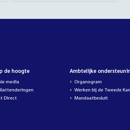
op de hoogte
Ambtelijke ondersteuni
ale media
Organogram
ilattenderingen
External
Werken bij de Tweede Ka
link:
t Direct
Mandaatbesluit