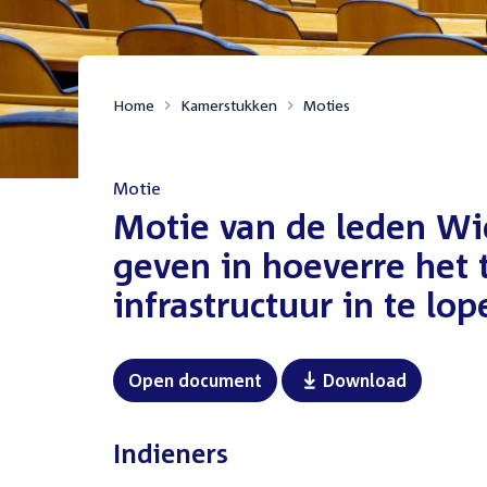
Home
Kamerstukken
Moties
Motie
:
Motie van de leden Wi
geven in hoeverre het 
infrastructuur in te lop
Open document
Download
Indieners