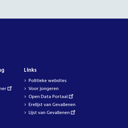
ng
Links
Politieke websites
mer
Voor jongeren
External
Open Data Portaal
link:
Erelijst van Gevallenen
External
Lijst van Gevallenen
link: