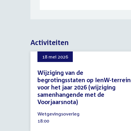
Activiteiten
18 mei 2026
Wijziging van de
begrotingsstaten op IenW-terrein
voor het jaar 2026 (wijziging
samenhangende met de
Voorjaarsnota)
18
Wetgevingsoverleg
mei
Tijd
18:00
2026
activiteit: