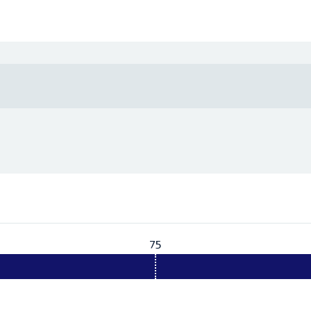
75
Vereist:
75