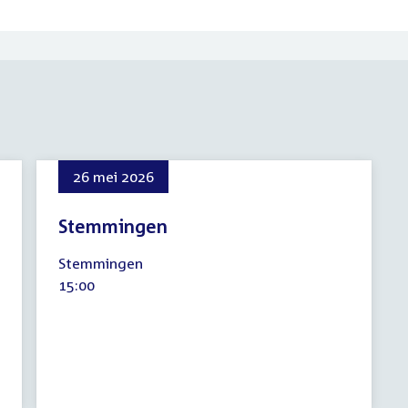
26 mei 2026
Stemmingen
26
Stemmingen
mei
Tijd
15:00
2026
activiteit: