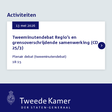
Activiteiten
13 mei 2026
Tweeminutendebat Regio’s en
grensoverschrijdende samenwerking (CD
25/3)
13
Plenair debat (tweeminutendebat)
mei
Tijd
18:15
2026
activiteit: