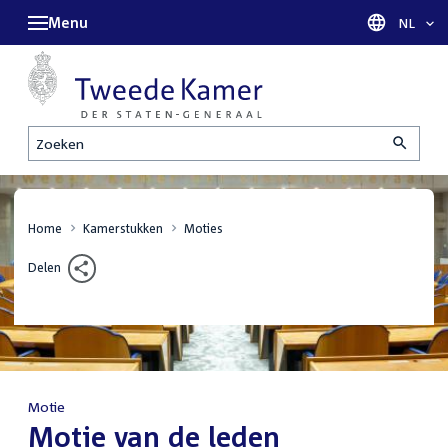
Menu
Taal sel
NL
Zoeken
Home
Kamerstukken
Moties
Delen
Motie
:
Motie van de leden