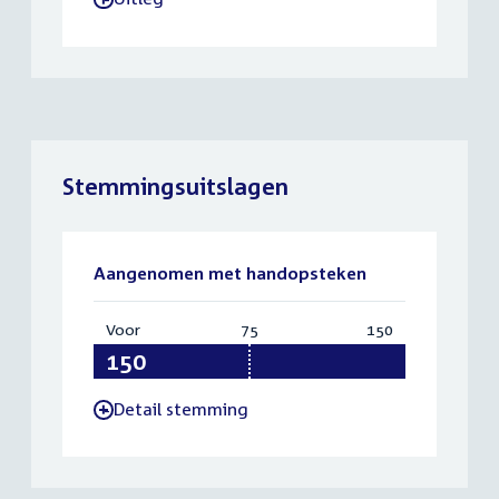
Stemmingsuitslagen
Aangenomen met handopsteken
Voor
:
75
Vereist:
150
Totaal:
150
75
150
Detail stemming
-