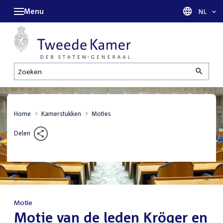
Menu
Taal sel
NL
Zoeken
Home
Kamerstukken
Moties
Delen
Motie
:
Motie van de leden Kröger en