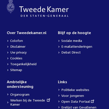
Over Tweedekamer.nl
Blijf op de hoogte
Colofon
Sociale media
Disclaimer
E-mailattenderingen
Uw privacy
Debat Direct
Cookies
Toegankelijkheid
Sitemap
Ambtelijke
Links
ondersteuning
Politieke websites
Organogram
Voor jongeren
External
Werken bij de Tweede
External
Open Data Portaal
link:
Kamer
link:
Erelijst van Gevallenen