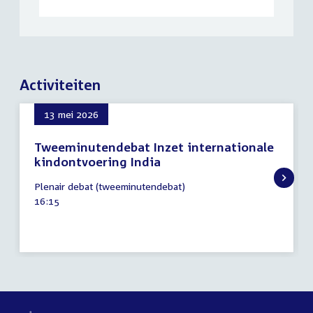
Activiteiten
13 mei 2026
Tweeminutendebat Inzet internationale
kindontvoering India
13
Plenair debat (tweeminutendebat)
mei
Tijd
16:15
2026
activiteit: