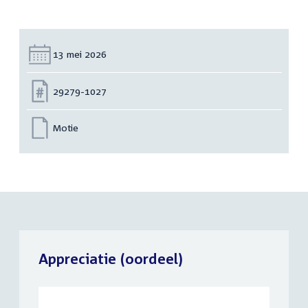
Datum:
13 mei 2026
Nummer:
29279-1027
Motie
Appreciatie (oordeel)