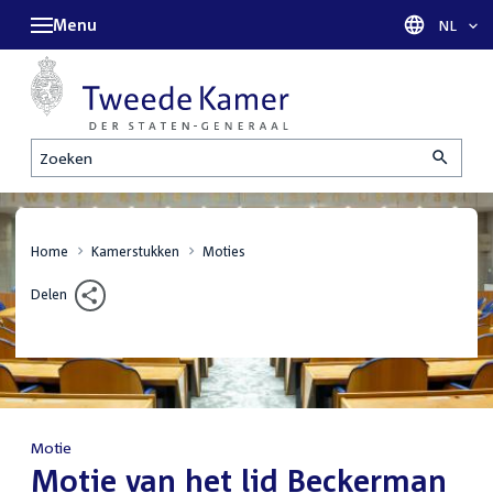
Menu
Taal sel
NL
Zoeken
Home
Kamerstukken
Moties
Delen
Motie
:
Motie van het lid Beckerman