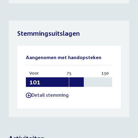
Stemmingsuitslagen
Aangenomen met handopsteken
Voor
:
75
Vereist:
150
Totaal:
101
75
150
Detail stemming
-