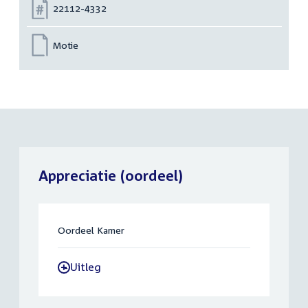
Nummer:
22112-4332
Motie
Appreciatie (oordeel)
Oordeel Kamer
Uitleg
-