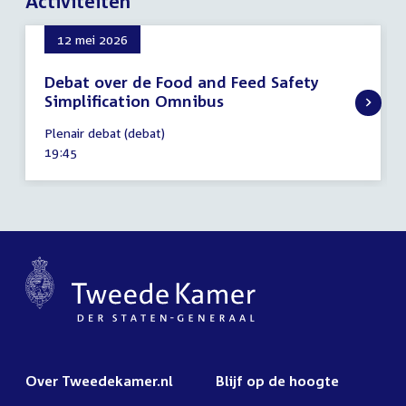
Activiteiten
12 mei 2026
Debat over de Food and Feed Safety
Simplification Omnibus
12
Plenair debat (debat)
mei
Tijd
19:45
2026
activiteit:
Over Tweedekamer.nl
Blijf op de hoogte