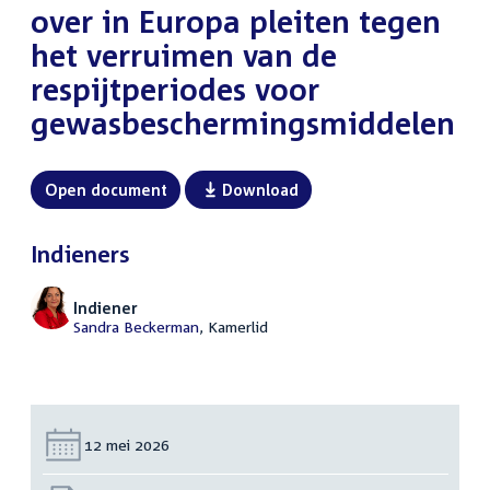
over in Europa pleiten tegen
het verruimen van de
respijtperiodes voor
gewasbeschermingsmiddelen
Open document
Download
Indieners
Indiener
Sandra Beckerman
, Kamerlid
Datum:
12 mei 2026