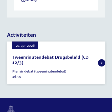
Activiteiten
21 apr 2026
Tweeminutendebat Drugsbeleid (CD
12/3)
21
Plenair debat (tweeminutendebat)
april
Tijd
16:50
2026
activiteit: