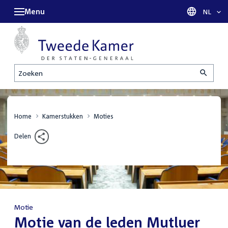
Menu
Taal sel
NL
Zoeken
Home
Kamerstukken
Moties
Delen
Motie
:
Motie van de leden Mutluer