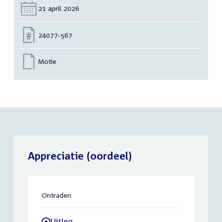
Datum:
21 april 2026
Nummer:
24077-567
Motie
Appreciatie (oordeel)
Ontraden
Uitleg
-