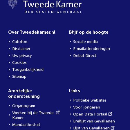
Over Tweedekamer.nl
Blijf op de hoogte
Colofon
Sociale media
Disclaimer
E-mailattenderingen
Uw privacy
Debat Direct
Cookies
Toegankelijkheid
Sitemap
Ambtelijke
Links
ondersteuning
Politieke websites
Organogram
Voor jongeren
External
Werken bij de Tweede
External
Open Data Portaal
link:
Kamer
link:
Erelijst van Gevallenen
Mandaatbesluit
External
Lijst van Gevallenen