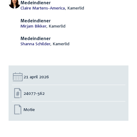
Medeindiener
Claire Martens-America
, Kamerlid
Medeindiener
Mirjam Bikker
, Kamerlid
Medeindiener
Shanna Schilder
, Kamerlid
Datum:
21 april 2026
Nummer:
24077-562
Motie