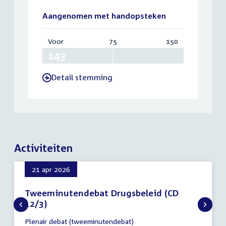
Aangenomen met handopsteken
Voor
:
75
Vereist:
150
Totaal:
143
75
150
Detail stemming
-
Activiteiten
21 apr 2026
Tweeminutendebat Drugsbeleid (CD
12/3)
21
Plenair debat (tweeminutendebat)
april