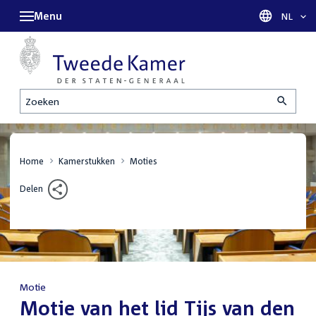
Menu
Taal sel
NL
Zoeken
Home
Kamerstukken
Moties
Delen
Motie
:
Motie van het lid Tijs van den