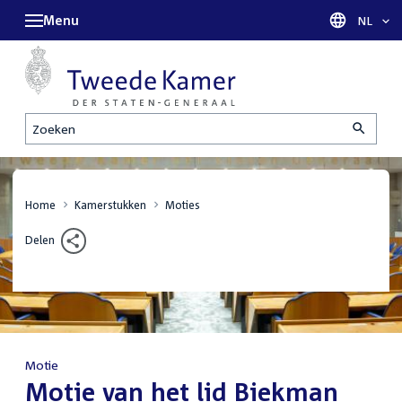
Menu
Taal sel
NL
Zoeken
Home
Kamerstukken
Moties
Delen
Motie
:
Motie van het lid Biekman