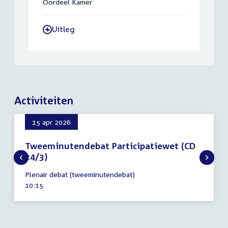
Oordeel Kamer
Uitleg
-
Activiteiten
15 apr 2026
Tweeminutendebat Participatiewet (CD
24/3)
15
Plenair debat (tweeminutendebat)
april
Tijd
10:15
2026
activiteit: