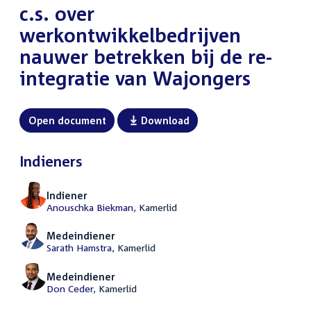
c.s. over
werkontwikkelbedrijven
nauwer betrekken bij de re-
integratie van Wajongers
Open document
Download
Indieners
Indiener
Anouschka Biekman
, Kamerlid
Medeindiener
Sarath Hamstra
, Kamerlid
Medeindiener
Don Ceder
, Kamerlid