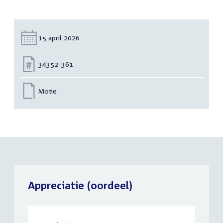
Datum:
15 april 2026
Nummer:
34352-361
Motie
Appreciatie (oordeel)