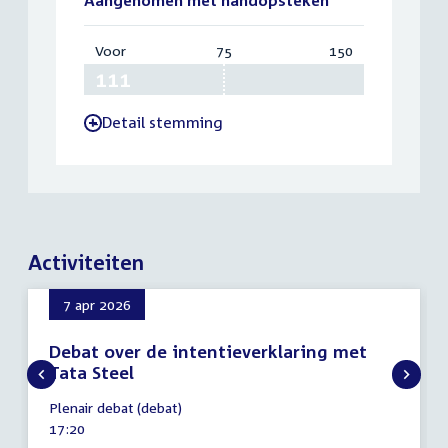
Voor
:
75
Vereist:
150
Totaal:
111
75
150
Detail stemming
-
Activiteiten
7 apr 2026
Debat over de intentieverklaring met
Tata Steel
7
Plenair debat (debat)
april
Tijd
17:20
2026