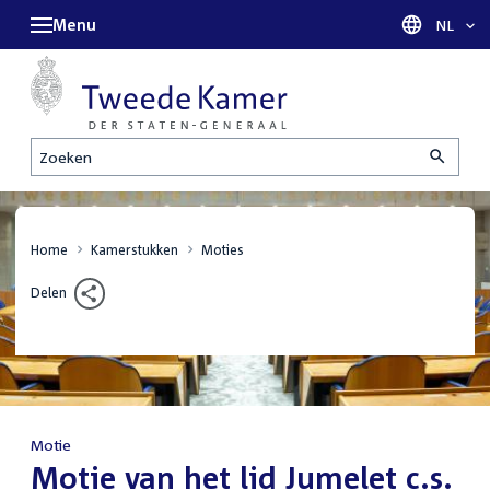
Menu
Taal sel
NL
Zoeken
Home
Kamerstukken
Moties
Delen
Motie
:
Motie van het lid Jumelet c.s.