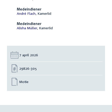
Medeindiener
André Flach
, Kamerlid
Medeindiener
Alisha Müller
, Kamerlid
Datum:
7 april 2026
Nummer:
29826-305
Motie