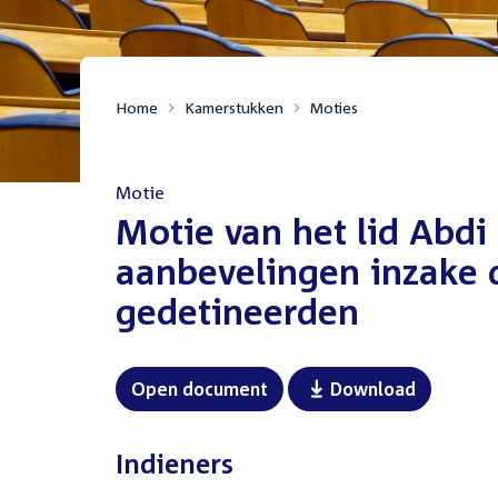
Home
Kamerstukken
Moties
Motie
:
Motie van het lid Abdi
aanbevelingen inzake d
gedetineerden
Open document
Download
Indieners