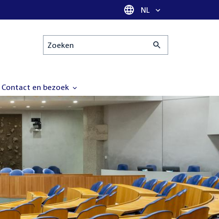
Taal selectie
NL
Zoeken
Contact en bezoek