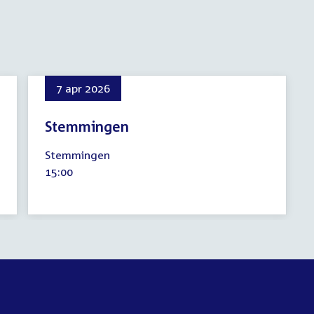
7 apr 2026
Stemmingen
7
Stemmingen
april
Tijd
15:00
2026
activiteit: