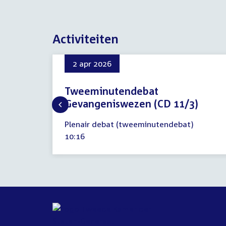
Activiteiten
2 apr 2026
Tweeminutendebat
Gevangeniswezen (CD 11/3)
2
Plenair debat (tweeminutendebat)
april
Tijd
10:16
2026
activiteit: