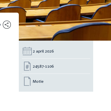
n
Datum:
2 april 2026
Nummer:
24587-1106
Motie