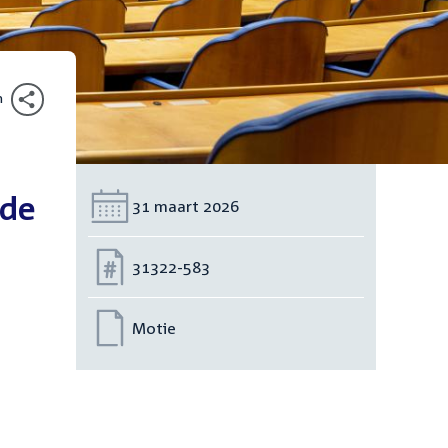
n
 de
Datum:
31 maart 2026
Nummer:
31322-583
Motie