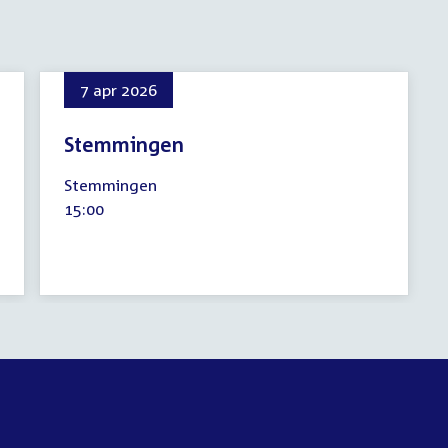
7 apr 2026
Stemmingen
7
Stemmingen
april
Tijd
15:00
2026
activiteit: