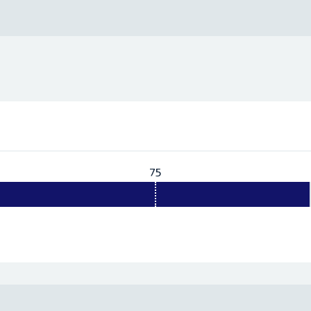
75
Vereist:
75