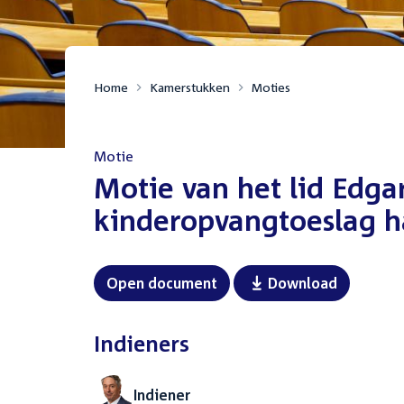
Home
Kamerstukken
Moties
Motie
:
Motie van het lid Edga
kinderopvangtoeslag 
Open document
Download
Indieners
Indiener