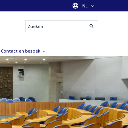
Taal selectie
NL
Zoeken
Contact en bezoek