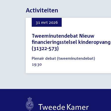
Activiteiten
31 mrt 2026
Tweeminutendebat Nieuw
financieringsstelsel kinderopvang
(31322-573)
31
Plenair debat (tweeminutendebat)
maart
Tijd
19:30
2026
activiteit: