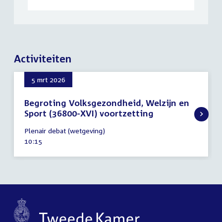
Activiteiten
5 mrt 2026
Begroting Volksgezondheid, Welzijn en
Sport (36800-XVI) voortzetting
5
Plenair debat (wetgeving)
maart
Tijd
10:15
2026
activiteit: