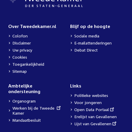
Over Tweedekamer.nl
Blijf op de hoogte
Colofon
Sociale media
Disclaimer
E-mailattenderingen
Uw privacy
Debat Direct
Cookies
Toegankelijkheid
Sitemap
Ambtelijke
Links
ondersteuning
Politieke websites
Organogram
Voor jongeren
External
Werken bij de Tweede
External
Open Data Portaal
link:
Kamer
link:
Erelijst van Gevallenen
Mandaatbesluit
External
Lijst van Gevallenen
link: