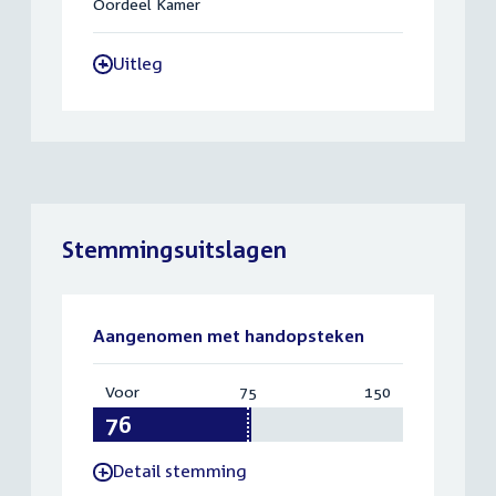
Oordeel Kamer
Uitleg
-
Stemmingsuitslagen
Aangenomen met handopsteken
Voor
:
75
Vereist:
150
Totaal:
76
75
150
Detail stemming
-