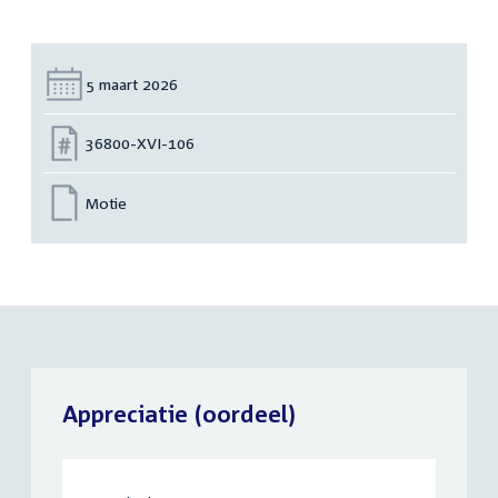
Datum:
5 maart 2026
Nummer:
36800-XVI-106
Motie
Appreciatie (oordeel)