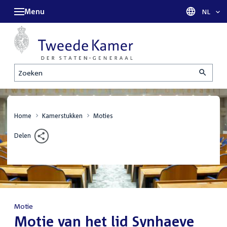
Menu
Taal sel
NL
Zoeken
Home
Kamerstukken
Moties
Delen
Motie
:
Motie van het lid Synhaeve