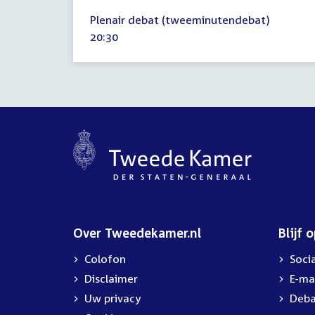
3
Plenair debat (tweeminutendebat)
juni
Tijd
20:30
2026
activiteit:
Over Tweedekamer.nl
Blijf 
Colofon
Soci
Disclaimer
E-ma
Uw privacy
Deba