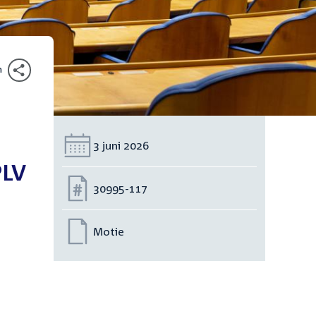
n
Datum:
3 juni 2026
PLV
Nummer:
30995-117
Motie