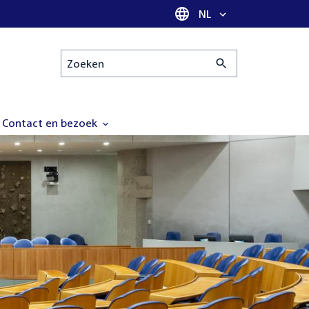
Taal selectie
NL
Zoeken
Contact en bezoek