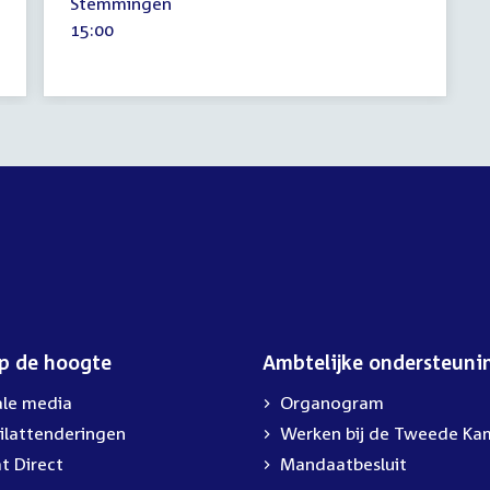
Stemmingen
juni
Tijd
15:00
2026
activiteit:
op de hoogte
Ambtelijke ondersteuni
ale media
Organogram
ilattenderingen
External
Werken bij de Tweede Ka
link:
t Direct
Mandaatbesluit