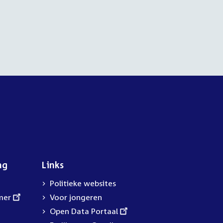
ng
Links
Politieke websites
mer
Voor jongeren
External
Open Data Portaal
link: