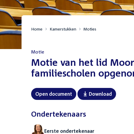
Home
Kamerstukken
Moties
Motie
:
Motie van het lid Moor
familiescholen opgen
Open document
Download
Ondertekenaars
Eerste ondertekenaar