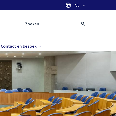
Taal selectie
NL
Zoeken
Contact en bezoek