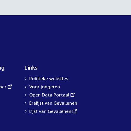
ng
Links
Politieke websites
mer
Voor jongeren
External
Open Data Portaal
link:
Erelijst van Gevallenen
External
Lijst van Gevallenen
link: