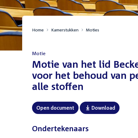
Home
Kamerstukken
Moties
Motie
:
Motie van het lid Beck
voor het behoud van p
alle stoffen
Open document
Download
Ondertekenaars