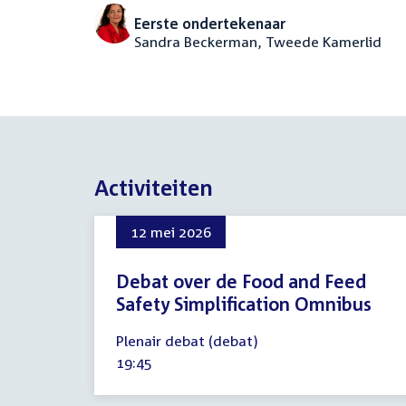
Eerste ondertekenaar
Sandra Beckerman, Tweede Kamerlid
Activiteiten
12 mei 2026
Debat over de Food and Feed
Safety Simplification Omnibus
12
Plenair debat (debat)
mei
Tijd
19:45
2026
activiteit: