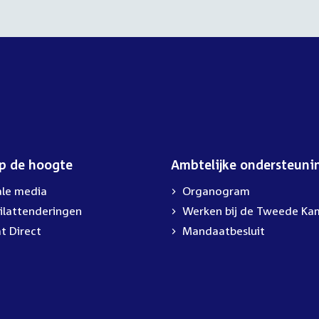
op de hoogte
Ambtelijke ondersteuni
ale media
Organogram
ilattenderingen
External
Werken bij de Tweede Ka
link:
t Direct
Mandaatbesluit