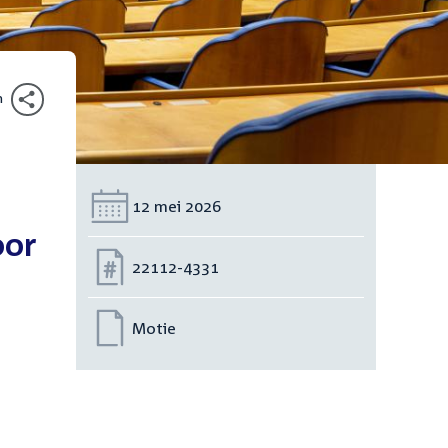
n
Datum:
12 mei 2026
oor
Nummer:
22112-4331
Motie