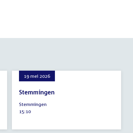
19 mei 2026
Stemmingen
19
Stemmingen
mei
Tijd
15:10
2026
activiteit: