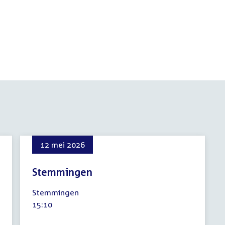
12 mei 2026
Stemmingen
12
Stemmingen
mei
Tijd
15:10
2026
activiteit: