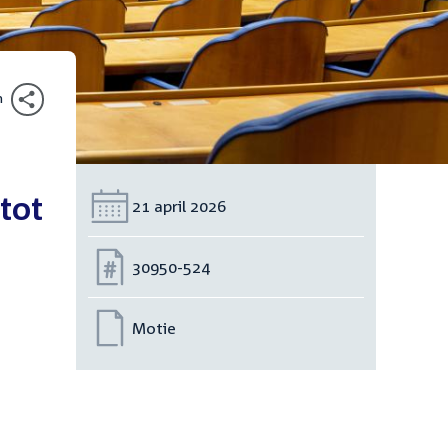
n
tot
Datum:
21 april 2026
Nummer:
30950-524
Motie