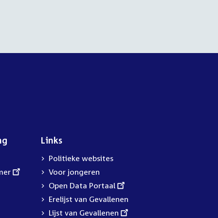
ng
Links
Politieke websites
mer
Voor jongeren
External
Open Data Portaal
link:
Erelijst van Gevallenen
External
Lijst van Gevallenen