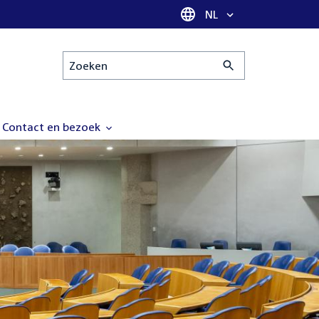
Taal selectie
NL
Zoeken
Contact en bezoek