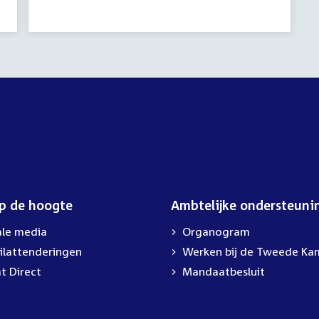
op de hoogte
Ambtelijke ondersteuni
ale media
Organogram
ilattenderingen
External
Werken bij de Tweede Ka
link:
t Direct
Mandaatbesluit