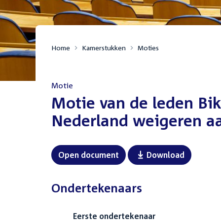
Home
Kamerstukken
Moties
Motie
:
Motie van de leden Bik
Nederland weigeren a
Open document
Download
Ondertekenaars
Eerste ondertekenaar