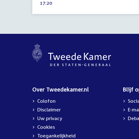
Tijd
17:20
2026
activiteit:
Over Tweedekamer.nl
Blijf 
Colofon
Soci
Disclaimer
E-ma
Uw privacy
Deba
Cookies
Toegankelijkheid