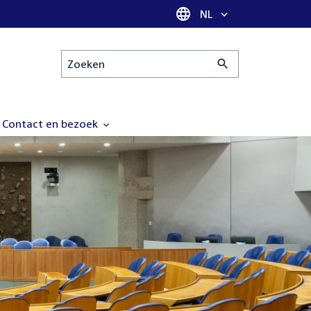
Taal selectie
NL
Zoeken
Contact en bezoek