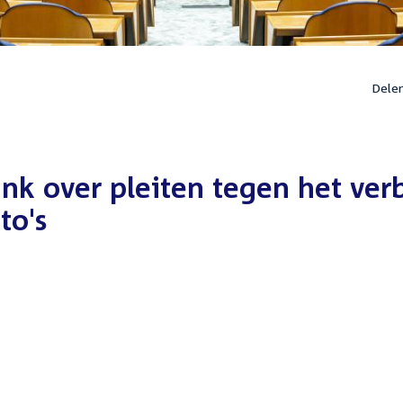
Dele
ink over pleiten tegen het ver
to's