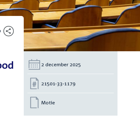
n
bod
Datum:
2 december 2025
Nummer:
21501-33-1179
Motie