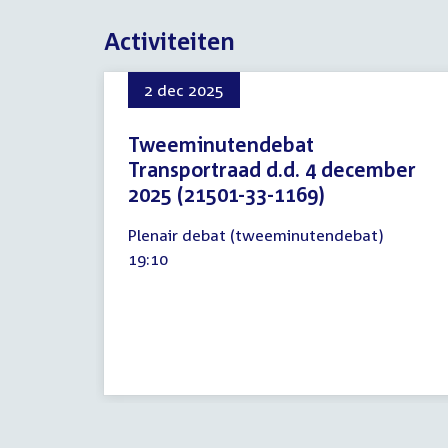
Activiteiten
2 dec 2025
Tweeminutendebat
Transportraad d.d. 4 december
2025 (21501-33-1169)
2
Plenair debat (tweeminutendebat)
december
Tijd
19:10
2025
activiteit: