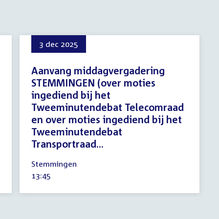
3 dec 2025
Aanvang middagvergadering
STEMMINGEN (over moties
ingediend bij het
Tweeminutendebat Telecomraad
en over moties ingediend bij het
Tweeminutendebat
Transportraad...
3
Stemmingen
december
Tijd
13:45
2025
activiteit: