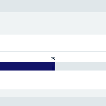
75
Vereist:
75