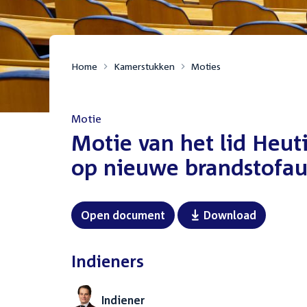
Home
Kamerstukken
Moties
Motie
:
Motie van het lid Heut
op nieuwe brandstofau
Open document
Download
Indieners
Indiener