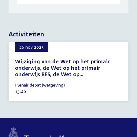
Activiteiten
26 nov 2025
Wijziging van de Wet op het primair
onderwijs, de Wet op het primair
onderwijs BES, de Wet op...
26
Plenair debat (wetgeving)
november
Tijd
13:40
2025
activiteit: