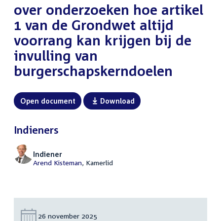
over onderzoeken hoe artikel
1 van de Grondwet altijd
voorrang kan krijgen bij de
invulling van
burgerschapskerndoelen
Open document
Download
Indieners
Indiener
Arend Kisteman
, Kamerlid
Datum:
26 november 2025