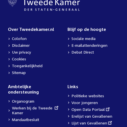
Over Tweedekamer.nl
Blijf op de hoogte
Colofon
Sociale media
Disclaimer
E-mailattenderingen
Uw privacy
Debat Direct
Cookies
Toegankelijkheid
Sitemap
Ambtelijke
Links
ondersteuning
Politieke websites
Organogram
Voor jongeren
External
Werken bij de Tweede
External
Open Data Portaal
link:
Kamer
link:
Erelijst van Gevallenen
Mandaatbesluit
External
Lijst van Gevallenen