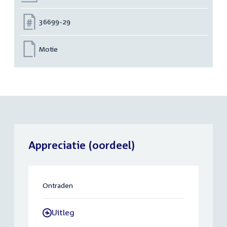
Nummer:
36699-29
Motie
Appreciatie (oordeel)
Ontraden
Uitleg
-