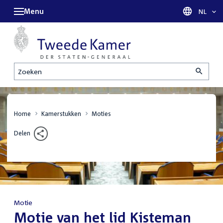
Menu
Taal sel
NL
Zoeken
Home
Kamerstukken
Moties
Delen
Motie
:
Motie van het lid Kisteman