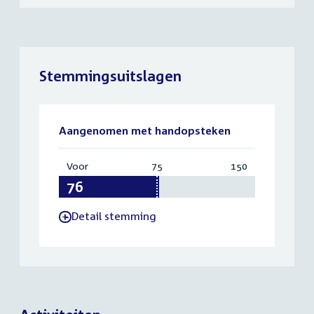
Stemmingsuitslagen
Aangenomen met handopsteken
Voor
:
75
Vereist:
150
Totaal:
76
75
150
Detail stemming
-