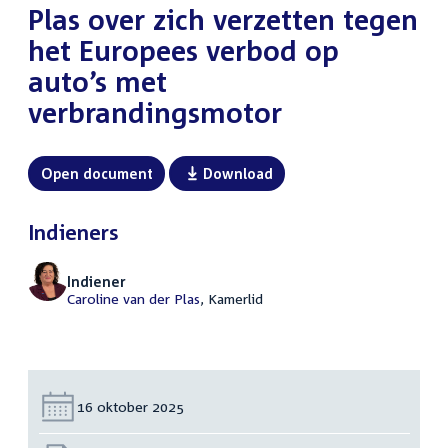
Plas over zich verzetten tegen
het Europees verbod op
auto’s met
verbrandingsmotor
Open document
Download
Indieners
Indiener
Caroline van der Plas
, Kamerlid
Datum:
16 oktober 2025