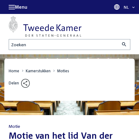
Menu
Taal sel
NL
Zoeken
Home
Kamerstukken
Moties
Delen
Motie
:
Motie van het lid Van der