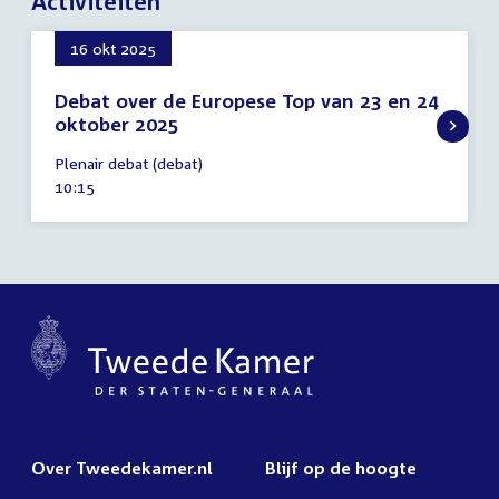
Activiteiten
16 okt 2025
Debat over de Europese Top van 23 en 24
oktober 2025
16
Plenair debat (debat)
oktober
Tijd
10:15
2025
activiteit:
Over Tweedekamer.nl
Blijf op de hoogte