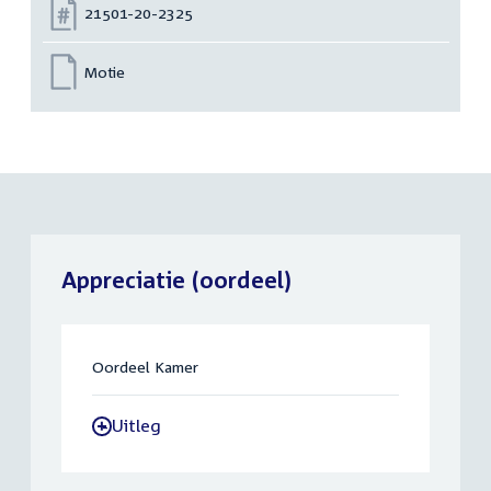
Nummer:
21501-20-2325
Motie
Appreciatie (oordeel)
Oordeel Kamer
Uitleg
-