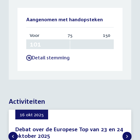
Aangenomen met handopsteken
Voor
:
75
Vereist:
150
Totaal:
101
75
150
Detail stemming
-
Activiteiten
16 okt 2025
Debat over de Europese Top van 23 en 24
oktober 2025