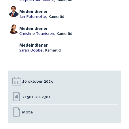
Medeindiener
Jan Paternotte
, Kamerlid
Medeindiener
Christine Teunissen
, Kamerlid
Medeindiener
Sarah Dobbe
, Kamerlid
Datum:
16 oktober 2025
Nummer:
21501-20-2301
Motie