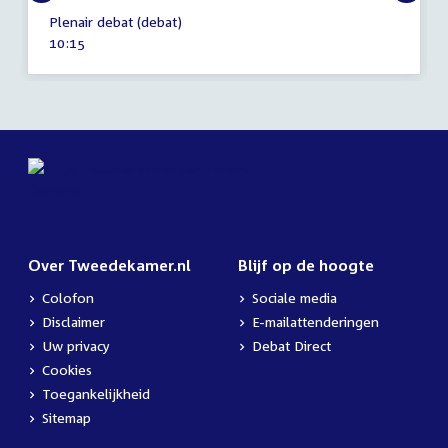
16
Plenair debat (debat)
oktober
Tijd
10:15
2025
activiteit:
Over Tweedekamer.nl
Blijf op de hoogte
Colofon
Sociale media
Disclaimer
E-mailattenderingen
Uw privacy
Debat Direct
Cookies
Toegankelijkheid
Sitemap