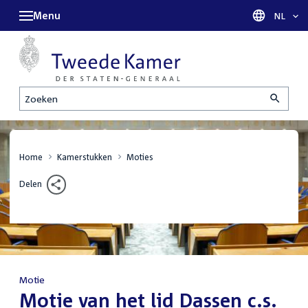
Menu
Taal sel
NL
Zoeken
Home
Kamerstukken
Moties
Delen
Motie
:
Motie van het lid Dassen c.s.