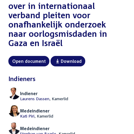
over in internationaal
verband pleiten voor
onafhankelijk onderzoek
naar oorlogsmisdaden in
Gaza en Israël
Open document
Download
Indieners
Indiener
Laurens Dassen
, Kamerlid
Medeindiener
Kati Piri
, Kamerlid
Medeindiener
Stephan van Baarle
, Kamerlid