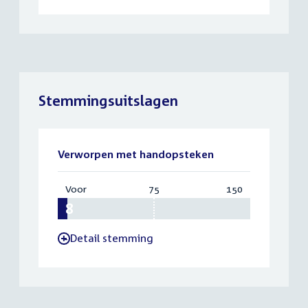
Stemmingsuitslagen
Verworpen met handopsteken
Voor
:
75
Vereist:
150
Totaal:
8
75
150
Detail stemming
-