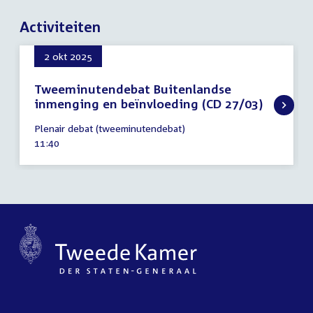
Activiteiten
2 okt 2025
Tweeminutendebat Buitenlandse
inmenging en beïnvloeding (CD 27/03)
2
Plenair debat (tweeminutendebat)
oktober
Tijd
11:40
2025
activiteit: