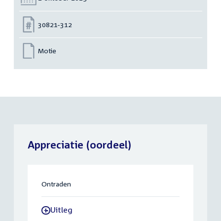
Nummer:
30821-312
Motie
Appreciatie (oordeel)
Ontraden
Uitleg
-