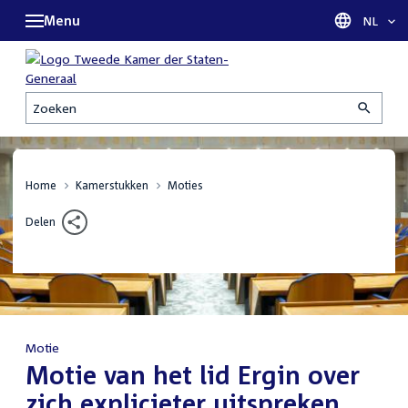
Menu
Taal sel
NL
Zoeken
Home
Kamerstukken
Moties
Delen
Motie
:
Motie van het lid Ergin over
zich explicieter uitspreken