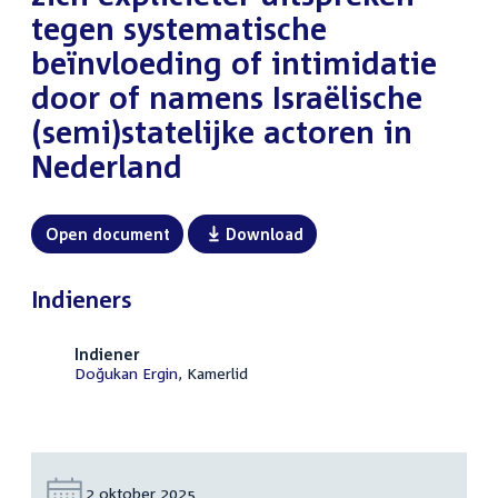
tegen systematische
beïnvloeding of intimidatie
door of namens Israëlische
(semi)statelijke actoren in
Nederland
Open document
Download
Indieners
Indiener
Doğukan Ergin
, Kamerlid
Datum:
2 oktober 2025