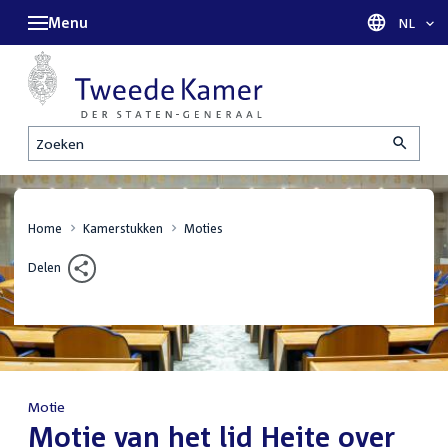
Menu
Taal sel
NL
Zoeken
Home
Kamerstukken
Moties
Delen
Motie
:
Motie van het lid Heite over