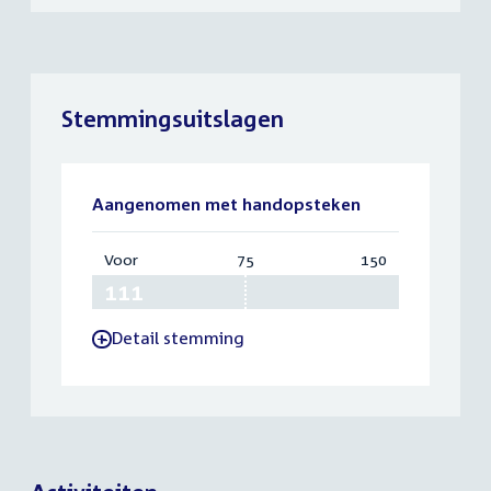
Stemmingsuitslagen
Aangenomen met handopsteken
Voor
:
75
Vereist:
150
Totaal:
111
75
150
Detail stemming
-