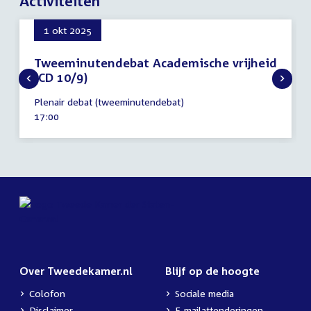
Activiteiten
1 okt 2025
Tweeminutendebat Academische vrijheid
(CD 10/9)
1
Plenair debat (tweeminutendebat)
oktober
Tijd
17:00
2025
activiteit:
Over Tweedekamer.nl
Blijf op de hoogte
Colofon
Sociale media
Disclaimer
E-mailattenderingen