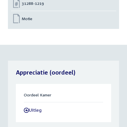
Nummer:
31288-1219
Motie
Appreciatie (oordeel)
Oordeel Kamer
Uitleg
-