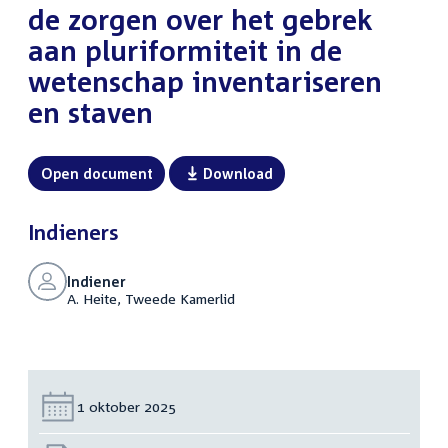
de zorgen over het gebrek
aan pluriformiteit in de
wetenschap inventariseren
en staven
Open document
Download
Indieners
Indiener
A. Heite, Tweede Kamerlid
Datum:
1 oktober 2025