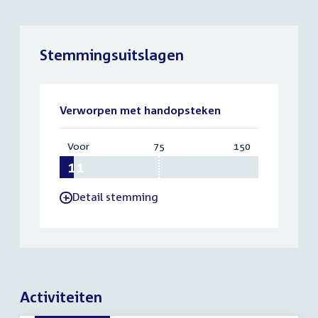
Stemmingsuitslagen
Verworpen met handopsteken
Voor
:
75
Vereist:
150
Totaal:
11
75
150
Detail stemming
-
Activiteiten