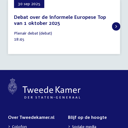
30 sep 2025
Debat over de informele Europese Top
van 1 oktober 2025
30
Plenair debat (debat)
september
Tijd
18:45
2025
activiteit:
Over Tweedekamer.nl
Blijf op de hoogte
Colofon
Sociale media