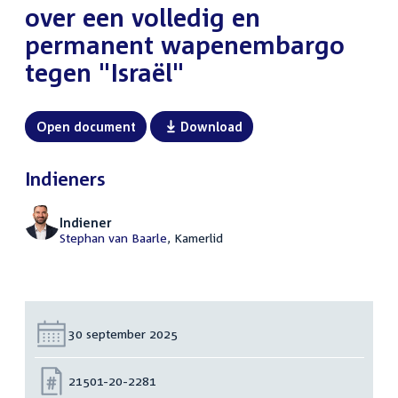
over een volledig en
permanent wapenembargo
tegen "Israël"
Open document
Download
Indieners
Indiener
Stephan van Baarle
, Kamerlid
Datum:
30 september 2025
Nummer:
21501-20-2281