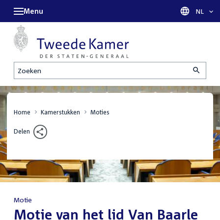
Menu
Taal sel
NL
Zoeken
Home
Kamerstukken
Moties
Delen
Motie
:
Motie van het lid Van Baarle