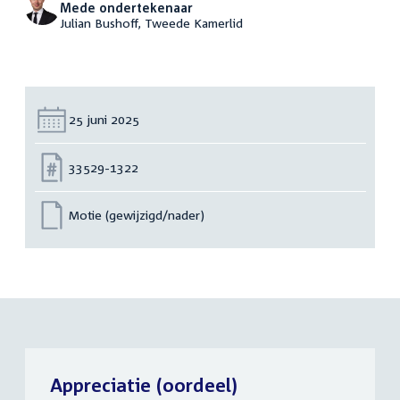
Mede ondertekenaar
Julian Bushoff, Tweede Kamerlid
Datum:
25 juni 2025
Nummer:
33529-1322
Motie (gewijzigd/nader)
Appreciatie (oordeel)