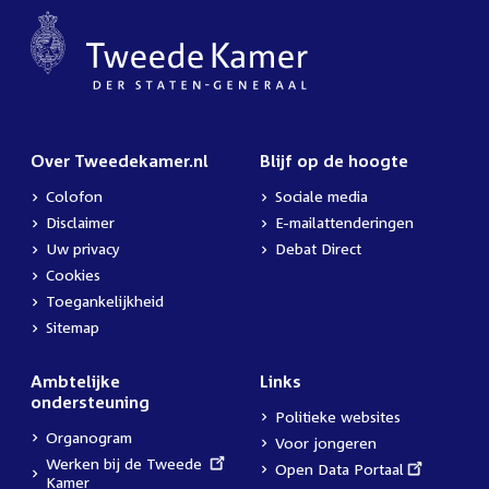
Over Tweedekamer.nl
Blijf op de hoogte
Colofon
Sociale media
Disclaimer
E-mailattenderingen
Uw privacy
Debat Direct
Cookies
Toegankelijkheid
Sitemap
Ambtelijke
Links
ondersteuning
Politieke websites
Organogram
Voor jongeren
External
Werken bij de Tweede
External
Open Data Portaal
link:
Kamer
link: