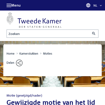
Menu
Taal sel
NL
Zoeken
Home
Kamerstukken
Moties
Delen
Motie (gewijzigd/nader)
:
Gewijzigde motie van het lid