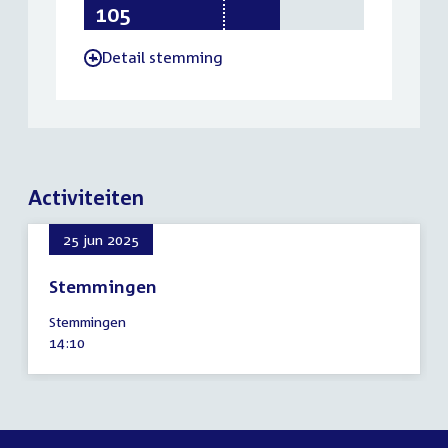
105
75
149
Detail stemming
-
Activiteiten
25 jun 2025
Stemmingen
25
Stemmingen
juni
Tijd
14:10
2025
activiteit: