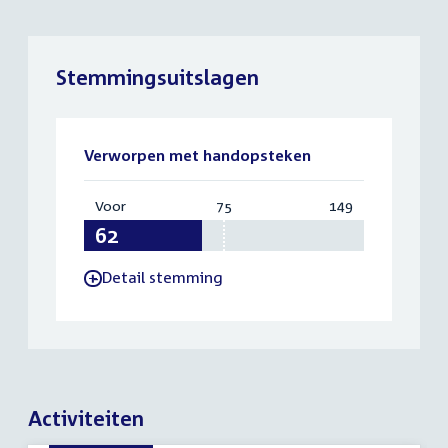
Stemmingsuitslagen
Verworpen met handopsteken
Voor
:
75
Vereist:
149
Totaal:
62
75
149
Detail stemming
-
Activiteiten