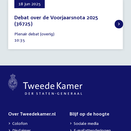
18 jun 2025
Debat over de Voorjaarsnota 2025
(36725)
18
Plenair debat (overig)
juni
Tijd
10:35
2025
activiteit:
Over Tweedekamer.nl
Blijf op de hoogte
Colofon
Sociale media
Disclaimer
E-mailattenderingen