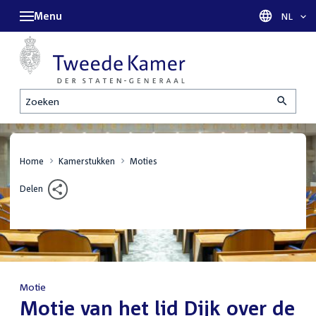
Menu
Taal sel
NL
Zoeken
Home
Kamerstukken
Moties
Delen
Motie
:
Motie van het lid Dijk over de