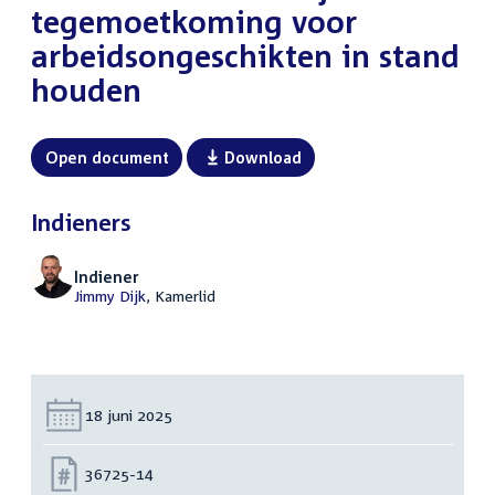
tegemoetkoming voor
arbeidsongeschikten in stand
houden
Open document
Download
Indieners
Indiener
Jimmy Dijk
, Kamerlid
Datum:
18 juni 2025
Nummer:
36725-14