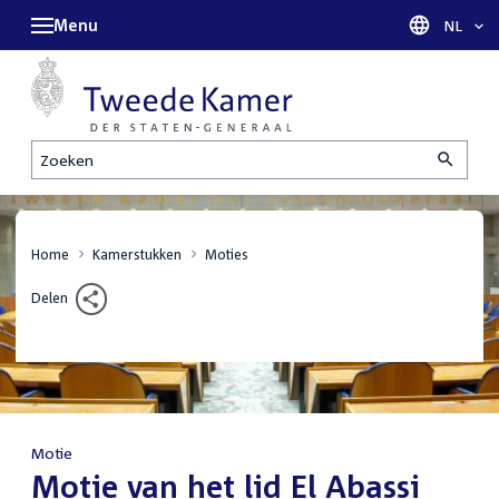
Menu
Taal sel
NL
Zoeken
Home
Kamerstukken
Moties
Delen
Motie
:
Motie van het lid El Abassi