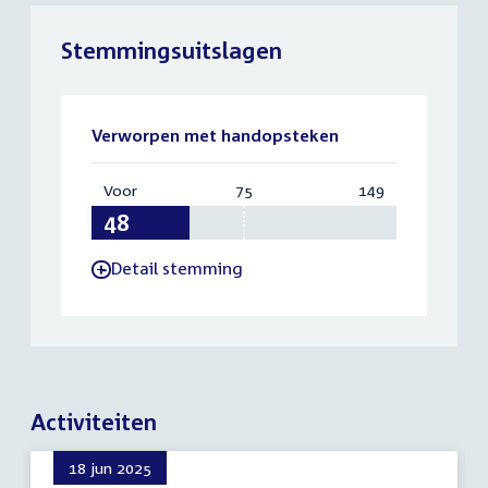
Stemmingsuitslagen
Verworpen met handopsteken
Voor
:
75
Vereist:
149
Totaal:
48
75
149
Detail stemming
-
Activiteiten
18 jun 2025