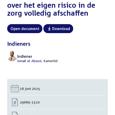
over het eigen risico in de
zorg volledig afschaffen
Open document
Download
Indieners
Indiener
Ismail el Abassi
, Kamerlid
Datum:
18 juni 2025
Nummer:
29689-1310