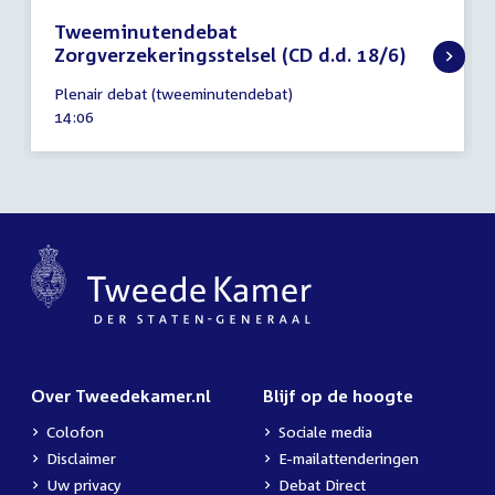
Tweeminutendebat
Zorgverzekeringsstelsel (CD d.d. 18/6)
18
Plenair debat (tweeminutendebat)
juni
Tijd
14:06
2025
activiteit:
Over Tweedekamer.nl
Blijf op de hoogte
Colofon
Sociale media
Disclaimer
E-mailattenderingen
Uw privacy
Debat Direct