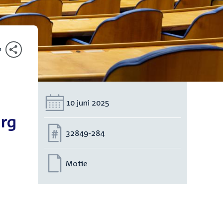
n
Datum:
10 juni 2025
urg
Nummer:
32849-284
Motie