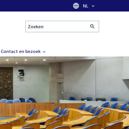
Taal selectie
NL
Zoeken
Contact en bezoek