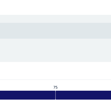
75
Vereist:
75