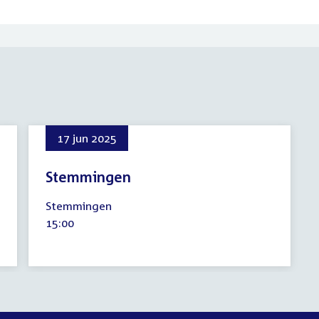
17 jun 2025
Stemmingen
17
Stemmingen
juni
Tijd
15:00
2025
activiteit: