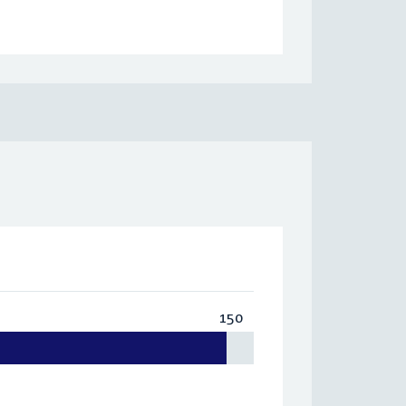
150
Totaal:
150