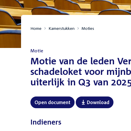
Home
Kamerstukken
Moties
Motie
:
Motie van de leden Ver
schadeloket voor mijnb
uiterlijk in Q3 van 20
Open document
Download
Indieners