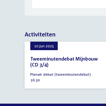
Activiteiten
10 jun 2025
Tweeminutendebat Mijnbouw
(CD 3/4)
10
Plenair debat (tweeminutendebat)
juni
Tijd
16:30
2025
activiteit: