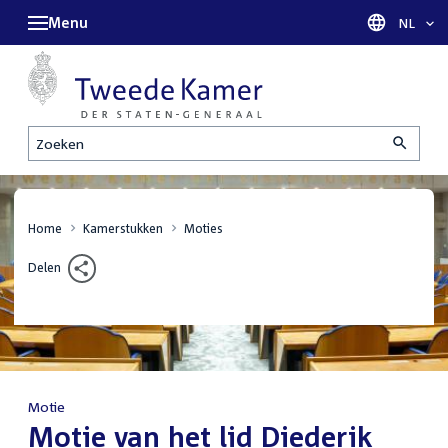
Menu
Taal sel
NL
Zoeken
Home
Kamerstukken
Moties
Delen
Motie
:
Motie van het lid Diederik