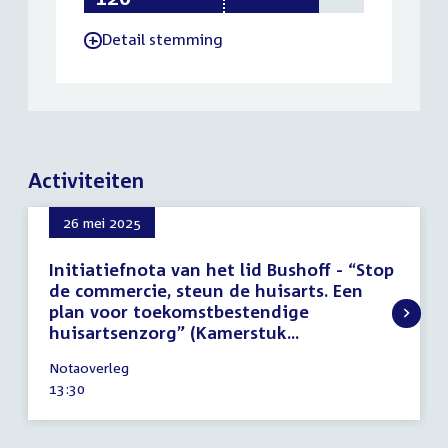
Detail stemming
-
Activiteiten
26 mei 2025
Initiatiefnota van het lid Bushoff - “Stop
de commercie, steun de huisarts. Een
plan voor toekomstbestendige
huisartsenzorg” (Kamerstuk...
26
Notaoverleg
mei
Tijd
13:30
2025
activiteit: