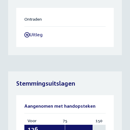
Ontraden
Uitleg
-
Stemmingsuitslagen
Aangenomen met handopsteken
Voor
:
75
Vereist:
150
Totaal:
126
75
150