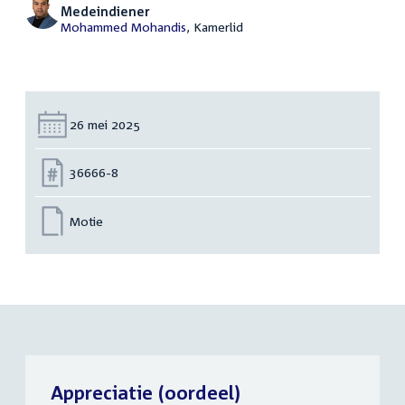
Medeindiener
Mohammed Mohandis
, Kamerlid
Datum:
26 mei 2025
Nummer:
36666-8
Motie
Appreciatie (oordeel)