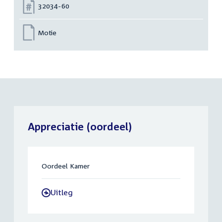
Nummer:
32034-60
Motie
Appreciatie (oordeel)
Oordeel Kamer
Uitleg
-