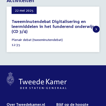
Activiteiten
22 mei 2025
Tweeminutendebat Digitalisering en
leermiddelen in het funderend onderwijs
(CD 3/4)
22
Plenair debat (tweeminutendebat)
mei
Tijd
12:35
2025
activiteit:
Over Tweedekamer.nl
Blijf op de hoogte