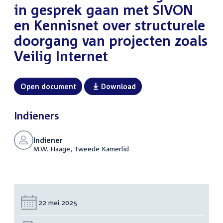
in gesprek gaan met SIVON
en Kennisnet over structurele
doorgang van projecten zoals
Veilig Internet
Open document
Download
Indieners
Indiener
M.W. Haage, Tweede Kamerlid
Datum:
22 mei 2025