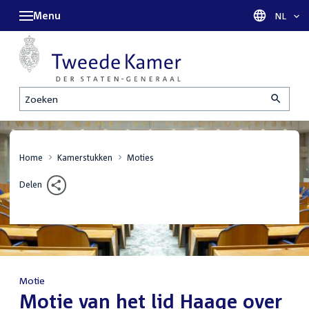
Menu
Taal sel
NL
Zoeken
Home
Kamerstukken
Moties
Delen
Motie
:
Motie van het lid Haage over