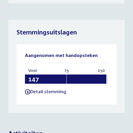
Stemmingsuitslagen
Aangenomen met handopsteken
Voor
:
75
Vereist:
150
Totaal:
147
75
150
Detail stemming
-