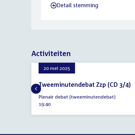
Detail stemming
-
Activiteiten
20 mei 2025
Tweeminutendebat Zzp (CD 3/4)
20
Plenair debat (tweeminutendebat)
mei
Tijd
19:40
2025
activiteit: