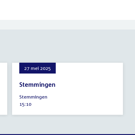
27 mei 2025
Stemmingen
27
Stemmingen
mei
Tijd
15:10
2025
activiteit: