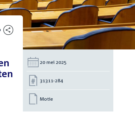
n
den
Datum:
20 mei 2025
ten
Nummer:
31311-284
Motie