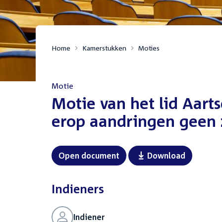
Home
Kamerstukken
Moties
Motie
:
Motie van het lid Aarts
erop aandringen geen z
Open document
Download
Indieners
Indiener