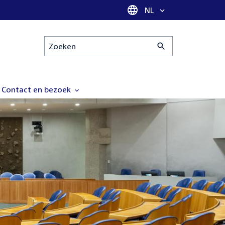
Taal selectie
NL
Zoeken
Contact en bezoek