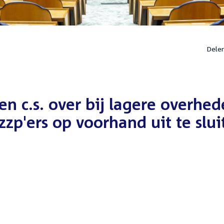
Dele
en c.s. over bij lagere overhe
zp'ers op voorhand uit te slui