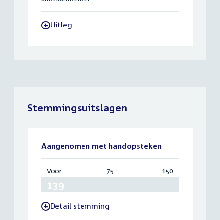
Uitleg
-
Stemmingsuitslagen
Aangenomen met handopsteken
Voor
:
75
Vereist:
150
Totaal:
139
75
150
Detail stemming
-