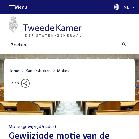
Menu
Taal sel
NL
Zoeken
Home
Kamerstukken
Moties
Delen
Motie (gewijzigd/nader)
:
Gewijzigde motie van de