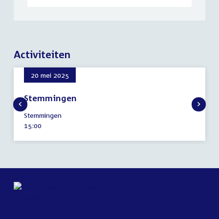
Activiteiten
20 mei 2025
Stemmingen
20
Stemmingen
mei
Tijd
15:00
2025
activiteit: