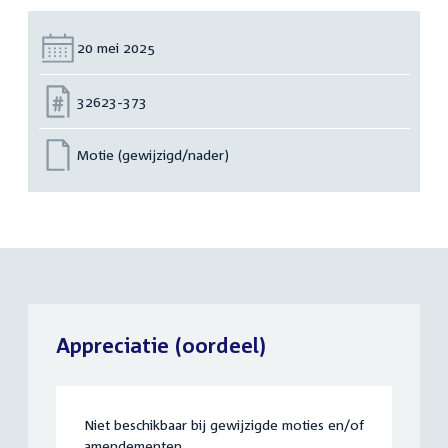
Datum:
20 mei 2025
Nummer:
32623-373
Motie (gewijzigd/nader)
Appreciatie (oordeel)
Niet beschikbaar bij gewijzigde moties en/of
amendementen