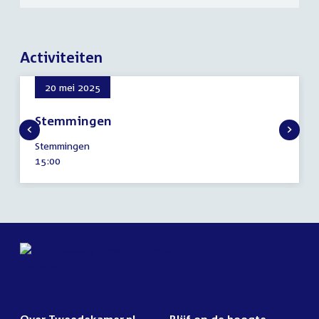
Activiteiten
20 mei 2025
Stemmingen
20
Stemmingen
mei
Tijd
15:00
2025
activiteit: