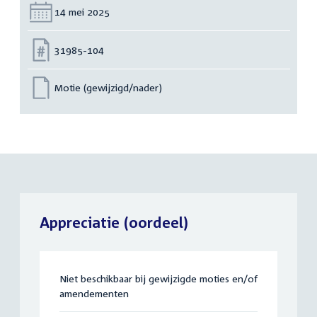
Datum:
14 mei 2025
Nummer:
31985-104
Motie (gewijzigd/nader)
Appreciatie (oordeel)
Niet beschikbaar bij gewijzigde moties en/of
amendementen