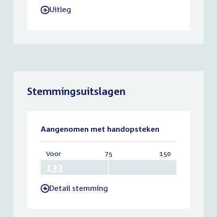
Uitleg
-
Stemmingsuitslagen
Aangenomen met handopsteken
Voor
:
75
Vereist:
150
Totaal:
133
75
150
Detail stemming
-