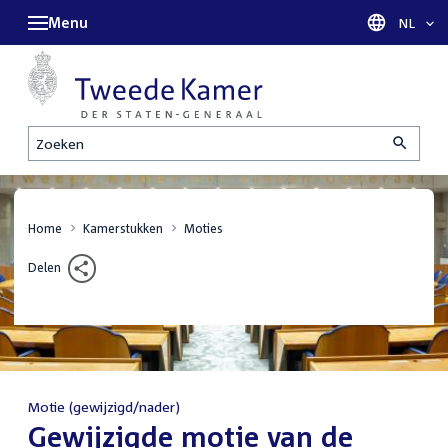
Menu
Taal sel
NL
Zoeken
Home
Kamerstukken
Moties
Delen
Motie (gewijzigd/nader)
:
Gewijzigde motie van de