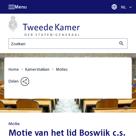
Menu
Taal sel
NL
Zoeken
Home
Kamerstukken
Moties
Delen
Motie
:
Motie van het lid Boswijk c.s.