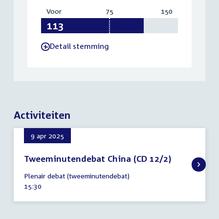
Voor
:
75
Vereist:
150
Totaal:
113
75
150
Detail stemming
-
Activiteiten
9 apr 2025
Tweeminutendebat China (CD 12/2)
9
Plenair debat (tweeminutendebat)
april
Tijd
15:30
2025
activiteit: