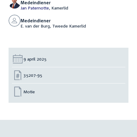
Medeindiener
Jan Paternotte
, Kamerlid
Medeindiener
E. van der Burg, Tweede Kamerlid
Datum:
9 april 2025
Nummer:
35207-95
Motie