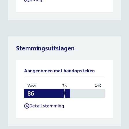
Stemmingsuitslagen
Aangenomen met handopsteken
Voor
:
75
Vereist:
150
Totaal:
86
75
150
Detail stemming
-