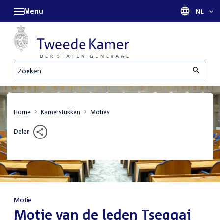
Menu
Taal sel
NL
Zoeken
Home
Kamerstukken
Moties
Delen
Motie
:
Motie van de leden Tseggai