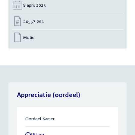
Datum:
8 april 2025
Nummer:
24557-261
Motie
Appreciatie (oordeel)
Oordeel Kamer
Uitleg
-