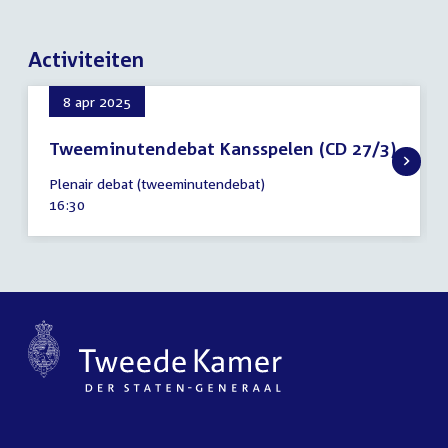
Activiteiten
8 apr 2025
Tweeminutendebat Kansspelen (CD 27/3)
8
Plenair debat (tweeminutendebat)
april
Tijd
16:30
2025
activiteit: