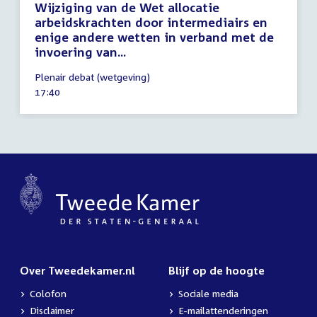
Wijziging van de Wet allocatie
arbeidskrachten door intermediairs en
enige andere wetten in verband met de
invoering van...
1
Plenair debat (wetgeving)
april
Tijd
17:40
2025
activiteit:
Over Tweedekamer.nl
Blijf op de hoogte
Colofon
Sociale media
Disclaimer
E-mailattenderingen