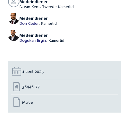
Medeindiener
B. van Kent, Tweede Kamerlid
Medeindiener
Don Ceder
, Kamerlid
Medeindiener
Doğukan Ergin
, Kamerlid
Datum:
1 april 2025
Nummer:
36446-77
Motie