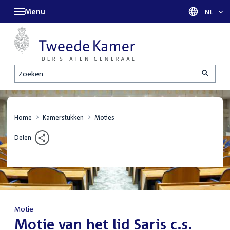
Menu
Taal sel
NL
Zoeken
Home
Kamerstukken
Moties
Delen
Motie
:
Motie van het lid Saris c.s.