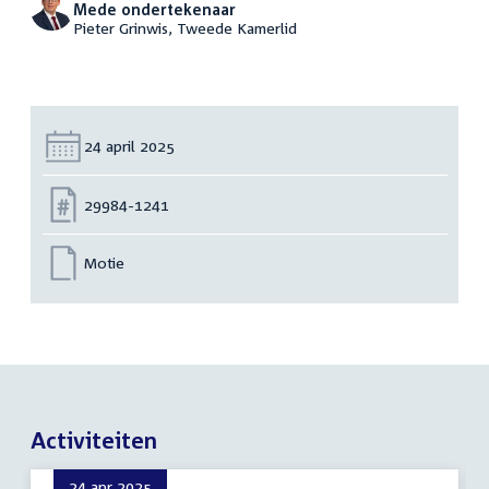
Mede ondertekenaar
Pieter Grinwis, Tweede Kamerlid
Datum:
24 april 2025
Nummer:
29984-1241
Motie
Activiteiten
24 apr 2025