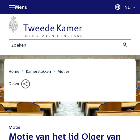
Menu
Taal sel
NL
Zoeken
Home
Kamerstukken
Moties
Delen
Motie
:
Motie van het lid Olger van