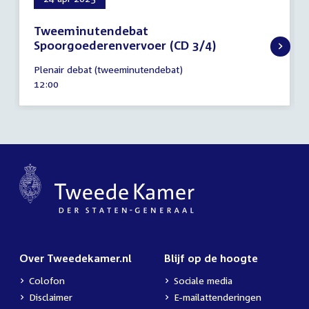
Tweeminutendebat
Spoorgoederenvervoer (CD 3/4)
24
Plenair debat (tweeminutendebat)
april
Tijd
12:00
2025
activiteit:
Over Tweedekamer.nl
Blijf op de hoogte
Colofon
Sociale media
Disclaimer
E-mailattenderingen