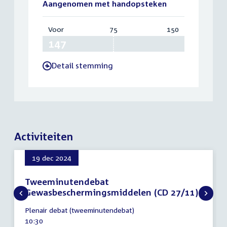
Aangenomen met handopsteken
Voor
:
75
Vereist:
150
Totaal:
147
75
150
Detail stemming
-
Activiteiten
19 dec 2024
Tweeminutendebat
Gewasbeschermingsmiddelen (CD 27/11)
19
Plenair debat (tweeminutendebat)
december
Tijd
10:30
2024