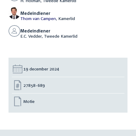
H. Holman, Tweede Kamerlid
Medeindiener
Thom van Campen
, Kamerlid
Medeindiener
E.C. Vedder, Tweede Kamerlid
Datum:
19 december 2024
Nummer:
27858-689
Motie