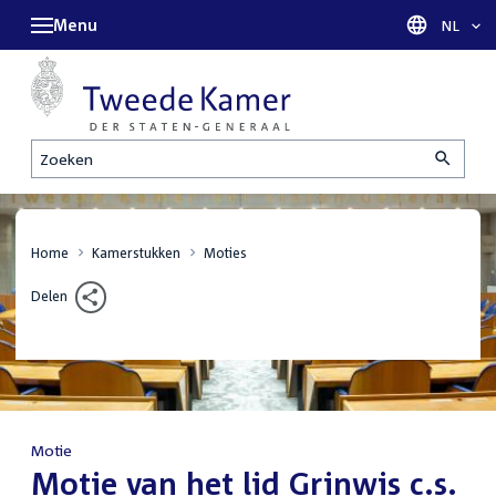
Menu
Taal sel
NL
Zoeken
Home
Kamerstukken
Moties
Delen
Motie
:
Motie van het lid Grinwis c.s.