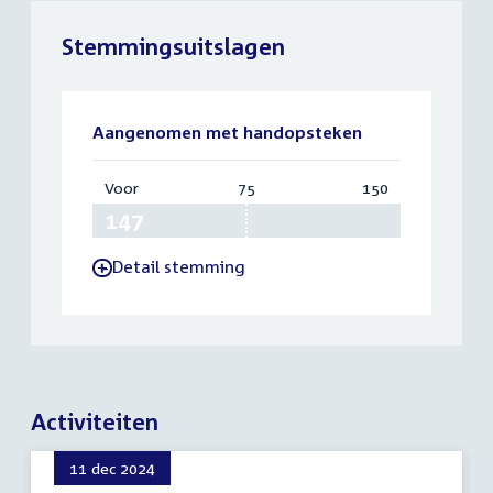
Stemmingsuitslagen
Aangenomen met handopsteken
Voor
:
75
Vereist:
150
Totaal:
147
75
150
Detail stemming
-
Activiteiten
11 dec 2024