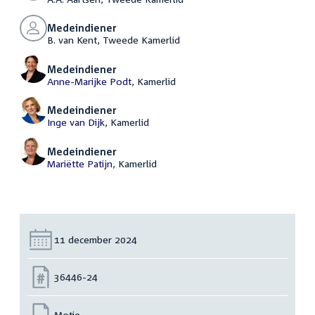
Medeindiener
B. van Kent, Tweede Kamerlid
Medeindiener
Anne-Marijke Podt
, Kamerlid
Medeindiener
Inge van Dijk
, Kamerlid
Medeindiener
Mariëtte Patijn
, Kamerlid
Datum:
11 december 2024
Nummer:
36446-24
Motie