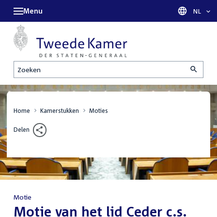
Menu
Taal sel
NL
Zoeken
Home
Kamerstukken
Moties
Delen
Motie
:
Motie van het lid Ceder c.s.