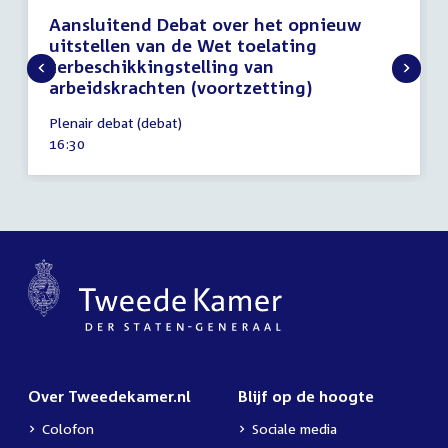
Aansluitend Debat over het opnieuw
uitstellen van de Wet toelating
terbeschikkingstelling van
arbeidskrachten (voortzetting)
11
Plenair debat (debat)
december
Tijd
16:30
2024
activiteit:
Over Tweedekamer.nl
Blijf op de hoogte
Colofon
Sociale media