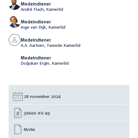
Medeindiener
André Flach
, Kamerlid
Medeindiener
Inge van Dijk
, Kamerlid
Medeindiener
A.A. Aartsen, Tweede Kamerlid
Medeindiener
Doğukan Ergin
, Kamerlid
Datum:
28 november 2024
Nummer:
36600-XV-49
Motie