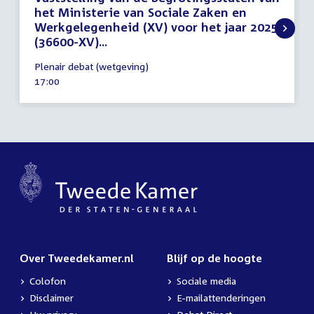
het Ministerie van Sociale Zaken en
Werkgelegenheid (XV) voor het jaar 2025
(36600-XV)...
28
Plenair debat (wetgeving)
november
Tijd
17:00
2024
activiteit:
Over Tweedekamer.nl
Blijf op de hoogte
Colofon
Sociale media
Disclaimer
E-mailattenderingen