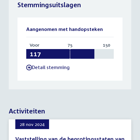
Stemmingsuitslagen
Aangenomen met handopsteken
Voor
:
75
Vereist:
150
Totaal:
117
75
150
Detail stemming
-
Activiteiten
28 nov 2024
Vaststelling van de begrotingsstaten van