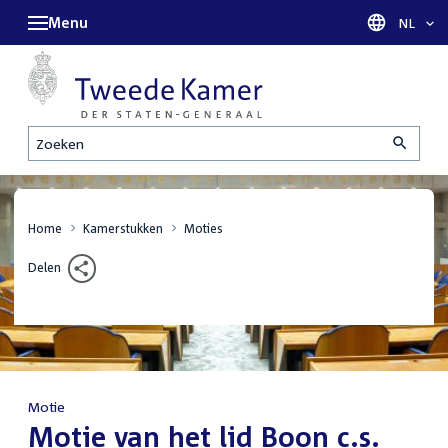
Menu
Taal sel
NL
Zoeken
Home
Kamerstukken
Moties
Delen
Motie
:
Motie van het lid Boon c.s.