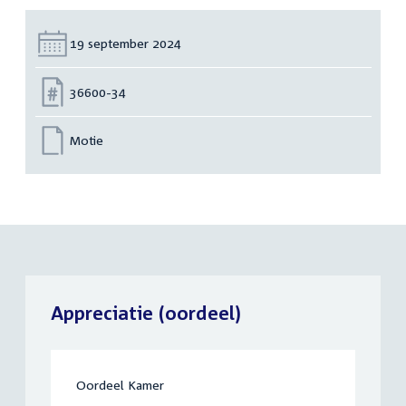
Datum:
19 september 2024
Nummer:
36600-34
Motie
Appreciatie (oordeel)
Oordeel Kamer