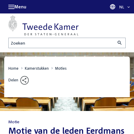
Menu
Taal sel
NL
Zoeken
Home
Kamerstukken
Moties
Delen
Motie
:
Motie van de leden Eerdmans