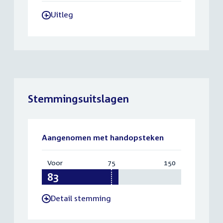
Uitleg
-
Stemmingsuitslagen
Aangenomen met handopsteken
Voor
:
75
Vereist:
150
Totaal:
83
75
150
Detail stemming
-