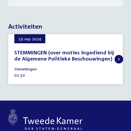
Activiteiten
19 sep 2024
STEMMINGEN (over moties ingediend bij
de Algemene Politieke Beschouwingen)
19
Stemmingen
september
Tijd
02:30
2024
activiteit: