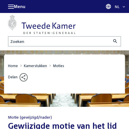
Menu
Taal sel
NL
Zoeken
Home
Kamerstukken
Moties
Delen
Motie (gewijzigd/nader)
:
Gewijzigde motie van het lid