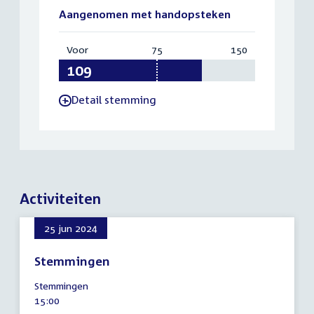
Aangenomen met handopsteken
Voor
:
75
Vereist:
150
Totaal:
109
75
150
Detail stemming
-
Activiteiten
25 jun 2024
Stemmingen
25
Stemmingen
juni
Tijd
15:00
2024