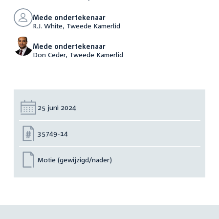
Mede ondertekenaar
R.J. White, Tweede Kamerlid
Mede ondertekenaar
Don Ceder, Tweede Kamerlid
Datum:
25 juni 2024
Nummer:
35749-14
Motie (gewijzigd/nader)