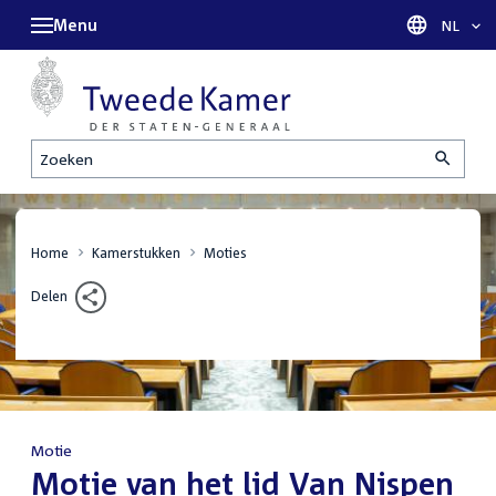
Menu
Taal sel
NL
Zoeken
Home
Kamerstukken
Moties
Delen
Motie
:
Motie van het lid Van Nispen