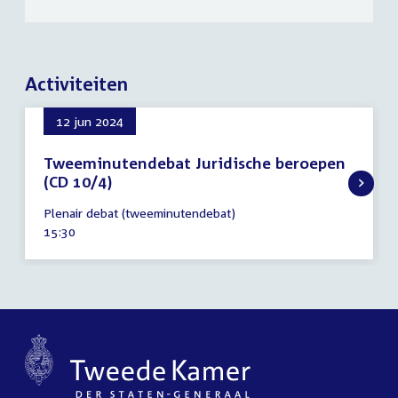
Activiteiten
12 jun 2024
Tweeminutendebat Juridische beroepen
(CD 10/4)
12
Plenair debat (tweeminutendebat)
juni
Tijd
15:30
2024
activiteit: