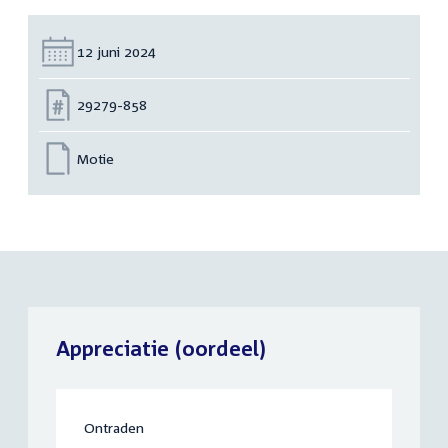
Datum:
12 juni 2024
Nummer:
29279-858
Motie
Appreciatie (oordeel)
Ontraden