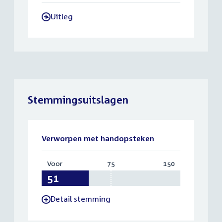
Uitleg
-
Stemmingsuitslagen
Verworpen met handopsteken
Voor
:
75
Vereist:
150
Totaal:
51
75
150
Detail stemming
-