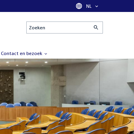
Taal selectie
NL
Zoeken
Contact en bezoek