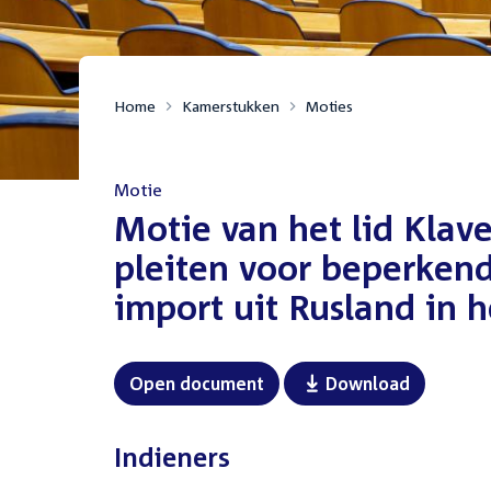
Home
Kamerstukken
Moties
Motie
:
Motie van het lid Klave
pleiten voor beperken
import uit Rusland in 
Open document
Download
Indieners