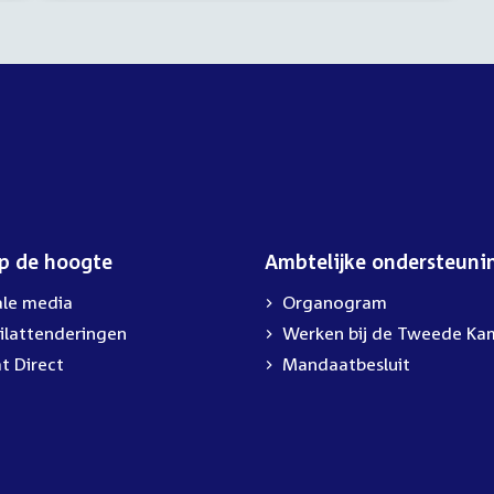
op de hoogte
Ambtelijke ondersteuni
ale media
Organogram
ilattenderingen
External
Werken bij de Tweede Ka
link:
t Direct
Mandaatbesluit