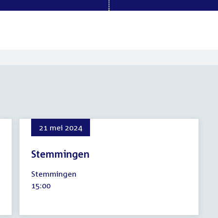
21 mei 2024
Stemmingen
21
Stemmingen
mei
Tijd
15:00
2024
activiteit: