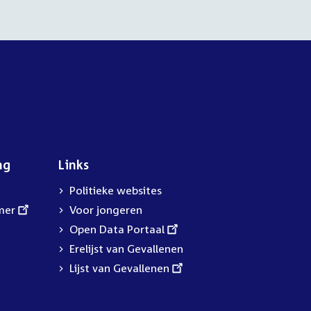
ng
Links
Politieke websites
mer
Voor jongeren
External
Open Data Portaal
link:
Erelijst van Gevallenen
External
Lijst van Gevallenen
link: