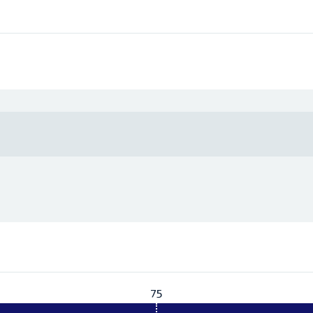
75
Vereist:
75