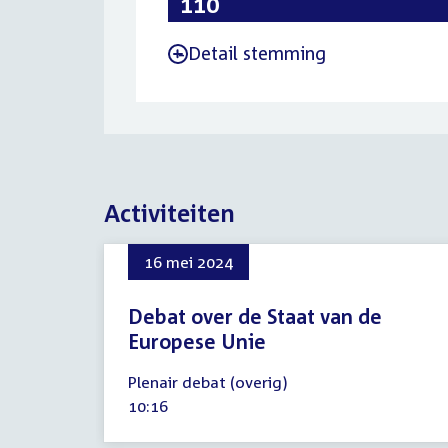
Detail stemming
-
Activiteiten
16 mei 2024
Debat over de Staat van de
Europese Unie
16
Plenair debat (overig)
mei
Tijd
10:16
2024
activiteit: