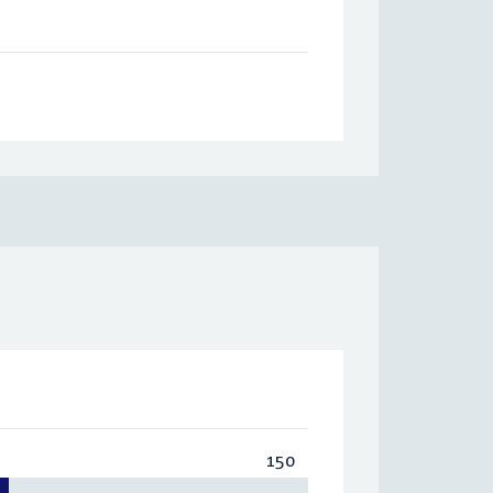
150
Totaal:
150