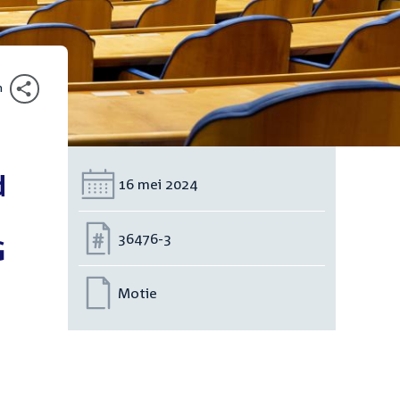
n
d
Datum:
16 mei 2024
Nummer:
36476-3
G
Motie