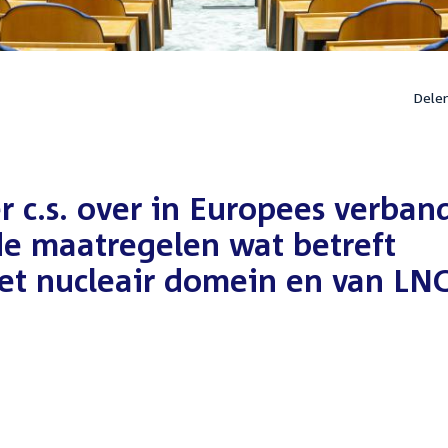
Dele
r c.s. over in Europees verban
de maatregelen wat betreft
het nucleair domein en van LN