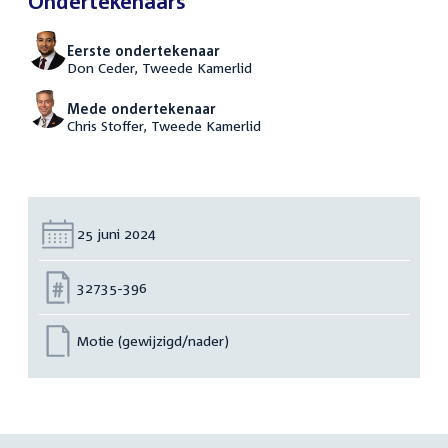
Ondertekenaars
Eerste ondertekenaar
Don Ceder, Tweede Kamerlid
Mede ondertekenaar
Chris Stoffer, Tweede Kamerlid
Datum:
25 juni 2024
Nummer:
32735-396
Motie (gewijzigd/nader)