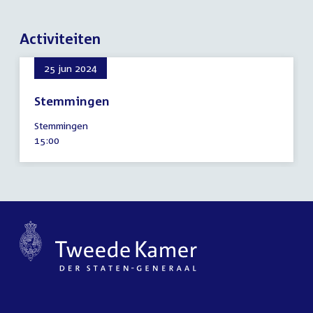
Activiteiten
25 jun 2024
Stemmingen
25
Stemmingen
juni
Tijd
15:00
2024
activiteit: