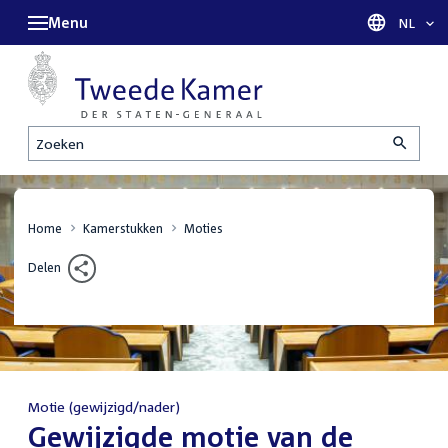
Menu
Taal sel
NL
Zoeken
Home
Kamerstukken
Moties
Delen
Motie (gewijzigd/nader)
:
Gewijzigde motie van de