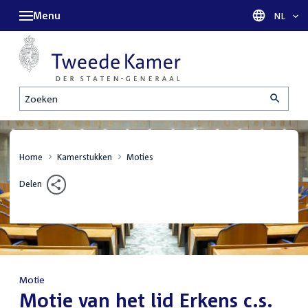
Menu
Taal sel
NL
Zoeken
Home
Kamerstukken
Moties
Delen
Motie
:
Motie van het lid Erkens c.s.