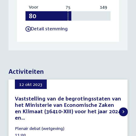
Voor
:
75
Vereist:
149
Totaal:
80
75
149
Detail stemming
-
Activiteiten
12 okt 2023
Vaststelling van de begrotingsstaten van
het Ministerie van Economische Zaken
en Klimaat (36410-XIII) voor het jaar 2024
en...
12
Plenair debat (wetgeving)
oktober
Tijd
11:00