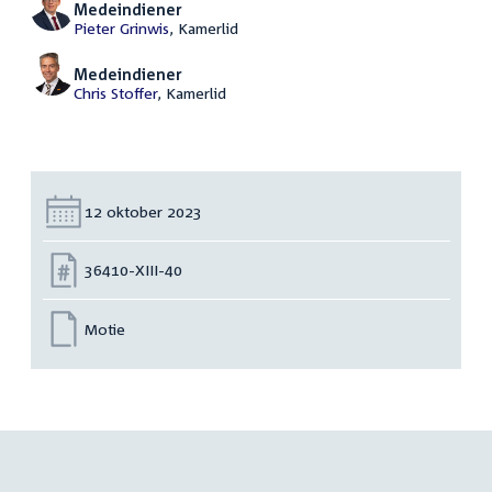
Medeindiener
Pieter Grinwis
, Kamerlid
Medeindiener
Chris Stoffer
, Kamerlid
Datum:
12 oktober 2023
Nummer:
36410-XIII-40
Motie