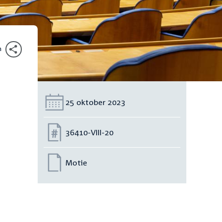
n
Datum:
25 oktober 2023
Nummer:
36410-VIII-20
Motie