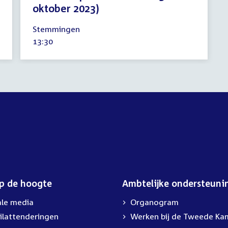
oktober 2023)
26
Stemmingen
oktober
Tijd
13:30
2023
activiteit:
op de hoogte
Ambtelijke ondersteuni
ale media
Organogram
ilattenderingen
External
Werken bij de Tweede Ka
link: