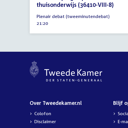
thuisonderwijs (36410-VIII-8)
25
Plenair debat (tweeminutendebat)
oktober
Tijd
21:20
2023
activiteit:
Over Tweedekamer.nl
Blijf 
Colofon
Soci
Disclaimer
E-ma