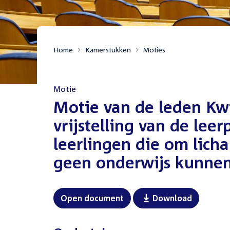
Home
Kamerstukken
Moties
Motie
:
Motie van de leden Kw
vrijstelling van de leer
leerlingen die om lich
geen onderwijs kunnen
Open document
Download