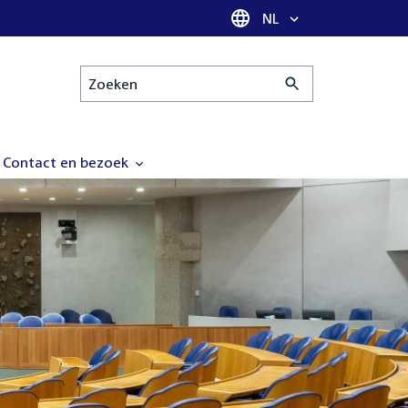
Taal selectie
NL
Zoeken
Contact en bezoek