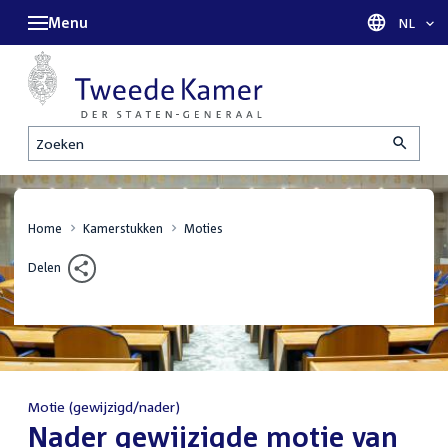
Menu
Taal sel
NL
Zoeken
Home
Kamerstukken
Moties
Delen
Motie (gewijzigd/nader)
:
Nader gewijzigde motie van