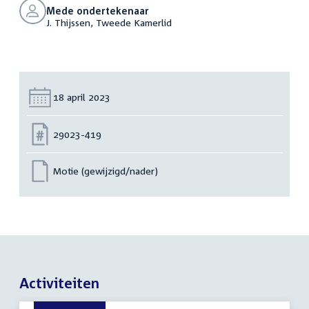
Mede ondertekenaar
J. Thijssen, Tweede Kamerlid
Datum:
18 april 2023
Nummer:
29023-419
Motie (gewijzigd/nader)
Activiteiten