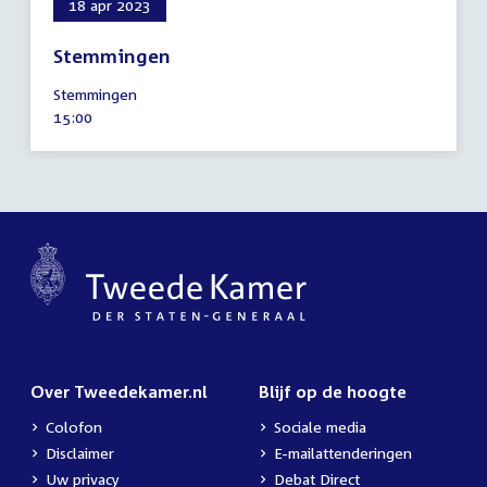
18 apr 2023
Stemmingen
18
Stemmingen
april
Tijd
15:00
2023
activiteit:
Over Tweedekamer.nl
Blijf op de hoogte
Colofon
Sociale media
Disclaimer
E-mailattenderingen
Uw privacy
Debat Direct