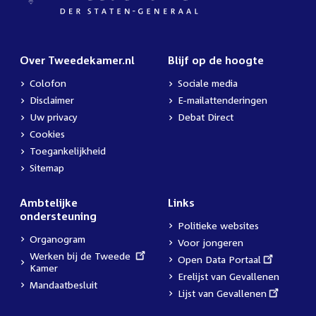
Over Tweedekamer.nl
Blijf op de hoogte
Colofon
Sociale media
Disclaimer
E-mailattenderingen
Uw privacy
Debat Direct
Cookies
Toegankelijkheid
Sitemap
Ambtelijke
Links
ondersteuning
Politieke websites
Organogram
Voor jongeren
External
Werken bij de Tweede
External
Open Data Portaal
link:
Kamer
link:
Erelijst van Gevallenen
Mandaatbesluit
External
Lijst van Gevallenen
link: