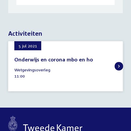
Activiteiten
5 jul 2021
Onderwijs en corona mbo en ho
5
Wetgevingsoverleg
juli
Tijd
11:00
2021
activiteit: