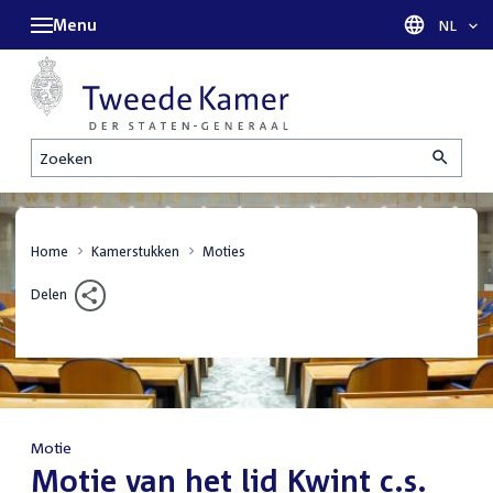
Menu
Taal sel
NL
Zoeken
Home
Kamerstukken
Moties
Delen
Motie
:
Motie van het lid Kwint c.s.