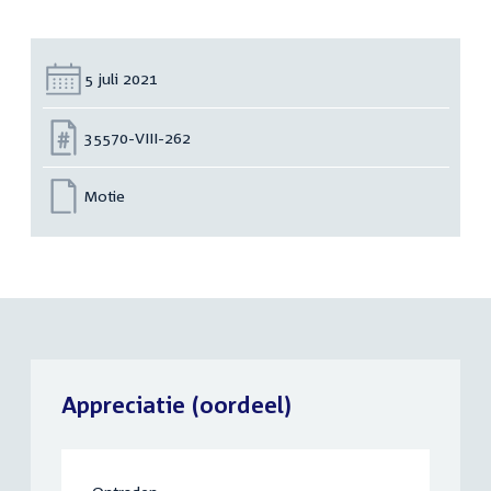
Datum:
5 juli 2021
Nummer:
35570-VIII-262
Motie
Appreciatie (oordeel)