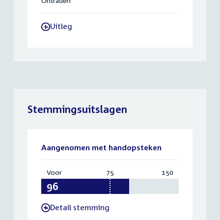
Ontraden
Uitleg
-
Stemmingsuitslagen
Aangenomen met handopsteken
Voor
:
75
Vereist:
150
Totaal:
96
75
150
Detail stemming
-