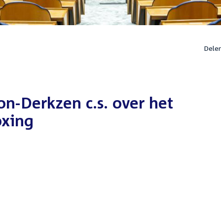
Dele
on-Derkzen c.s. over het
oxing