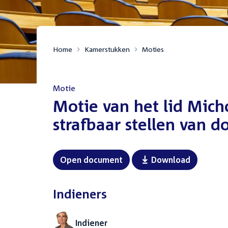
Home
Kamerstukken
Moties
Motie
:
Motie van het lid Mich
strafbaar stellen van d
Open document
Download
Indieners
Indiener