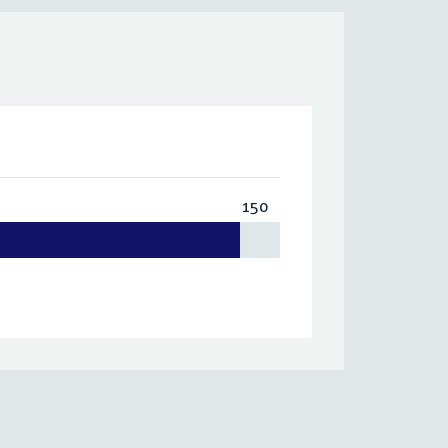
150
Totaal:
150