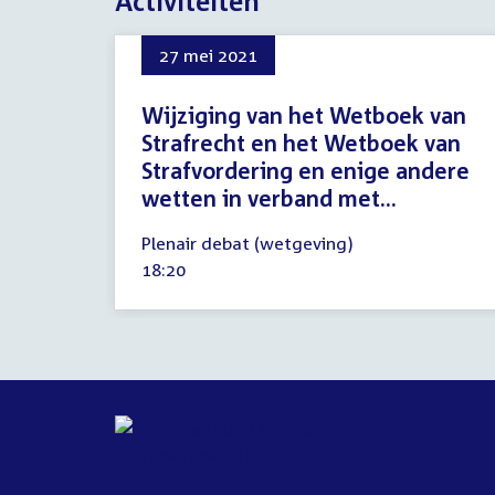
Activiteiten
27 mei 2021
Wijziging van het Wetboek van
Strafrecht en het Wetboek van
Strafvordering en enige andere
wetten in verband met...
27
Plenair debat (wetgeving)
mei
Tijd
18:20
2021
activiteit: