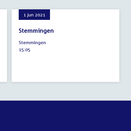
1 jun 2021
Stemmingen
1
Stemmingen
juni
Tijd
15:05
2021
activiteit: