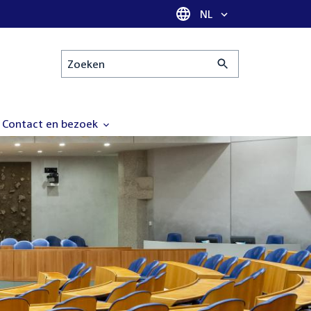
Taal selectie
NL
Zoeken
Contact en bezoek