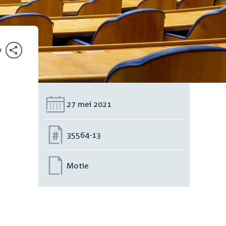
n
Datum:
27 mei 2021
Nummer:
35564-13
Motie