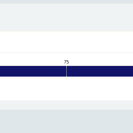
75
Vereist:
75